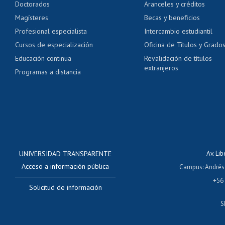
Doctorados
Aranceles y créditos
Certificado de títulos 
Magísteres
Becas y beneficios
Profesional especialista
Intercambio estudiantil
Mi Uchile
Ayu
Cursos de especialización
Oficina de Títulos y Grado
Educación continua
Revalidación de títulos
extranjeros
Programas a distancia
UNIVERSIDAD TRANSPARENTE
Av. Li
Acceso a información pública
Campus
:
Andrés
+56
Solicitud de información
S