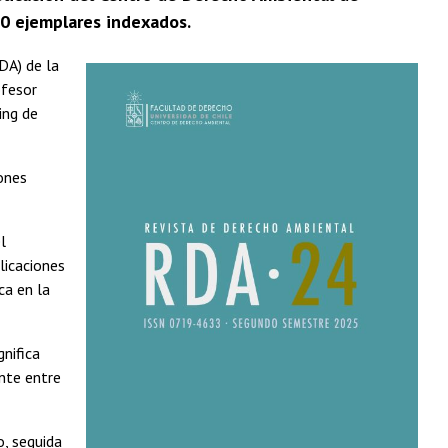
00 ejemplares indexados.
DA) de la
ofesor
ing de
iones
l
blicaciones
ca en la
gnifica
ente entre
o, seguida