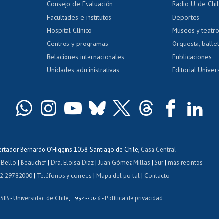
Consejo de Evaluación
Radio U. de Chi
Postulación al AUCAI
y grados
Editar pági
Facultades e institutos
Deportes
Hospital Clínico
Museos y teatr
da tecnológica
Tarjeta TUI
Wifi
Acoso laboral
s
Centros y programas
Orquesta, ballet
Relaciones internacionales
Publicaciones
Unidades administrativas
Editorial Univers
bertador Bernardo O'Higgins 1058, Santiago de Chile,
Casa Central
 Bello
|
Beauchef
|
Dra. Eloísa Díaz
|
Juan Gómez Millas
|
Sur
|
más recintos
 2 29782000
|
Teléfonos y correos
|
Mapa del portal
|
Contacto
ISIB
Universidad de Chile
Política de privacidad
-
, 1994-2026 -