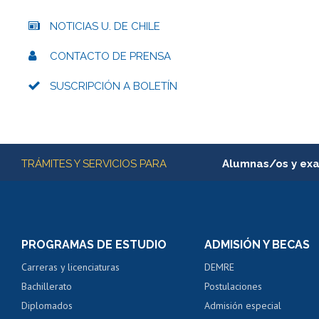
NOTICIAS U. DE CHILE
CONTACTO DE PRENSA
SUSCRIPCIÓN A BOLETÍN
Más información
TRÁMITES Y SERVICIOS PARA
Alumnas/os y ex
Matrícula en línea
Inscripción y cambio d
Consulta y certificado
PROGRAMAS DE ESTUDIO
ADMISIÓN Y BECAS
Certificado de alumno
Carreras y licenciaturas
DEMRE
Servicio médico y den
Bachillerato
Postulaciones
Pago de arancel y cré
Diplomados
Admisión especial
Pago de arancel y cré