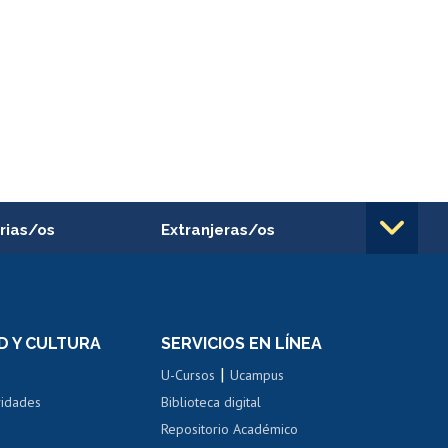
rias/os
Extranjeras/os
rnos de
Revalidación y reconocimiento
n
de títulos
el personal
Postulación al Programa de
Movilidad Estudiantil
D Y CULTURA
SERVICIOS EN LÍNEA
ovilidad interna
Inscripción de asignaturas
|
 de renta
U-Cursos
Ucampus
Cursos de español
 de renta
vidades
Biblioteca digital
Repositorio Académico
correo uchile