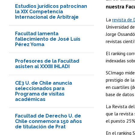
nuestra Fac
Estudios jurídicos patrocinan
la XIX Competencia
Internacional de Arbitraje
La
revista de
Universidad de
Facultad lamenta
Jorge Ossandón
fallecimiento de José Luis
revistas cient
Pérez Yoma
El ranking cor
indexadas sob
Profesores de la Facultad
asisten al XXXIII IHLADI
SCImago mide l
prestigio de la
CE3 U. de Chile anuncia
en cuartiles (
seleccionados para
Programa de visitas
base de datos
académicas
La Revista del
que la revista
Facultad de Derecho U. de
el puesto 25%
Chile conmemora 150 años
de titulación de Prat
En el ranking 