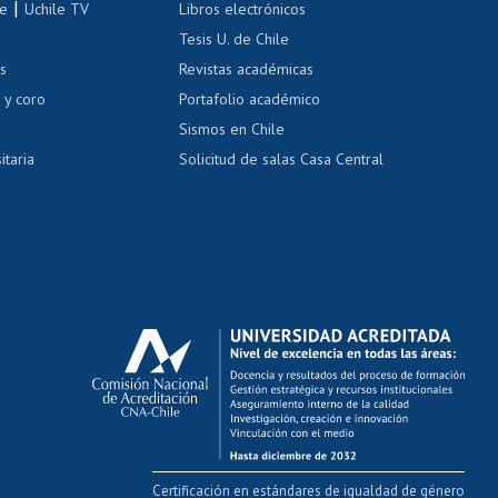
|
le
Uchile TV
Libros electrónicos
nas blancas
Tesis U. de Chile
os
Revistas académicas
, sexual y violencia
Denuncias administrativas
 y coro
Portafolio académico
Sismos en Chile
itaria
Solicitud de salas Casa Central
Certificación en estándares de igualdad de género