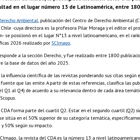
ultad en el lugar número 13 de Latinoamérica, entre 18
 Derecho Ambiental
, publicación del Centro de Derecho Ambiental (C
 Chile -cuya directora es la profesora Pilar Moraga y el editor el pr
- se posicionó en el lugar N°13 a nivel latinoamericano, en el rank
íficas 2026 realizado por
SCImago
.
responde a la sección Derecho, y fue realizado entre 1800 publicac
re la base de datos del año 2025.
a influencia científica de las revistas ponderando sus citas según e
 fuente que las emite. A partir de estas referencias, clasifica las pu
del Q1 al Q4) de acuerdo a su relevancia dentro de cada área temáti
 Scopus.
 CDA forma parte del cuartil Q2. Estar en el segundo cuartil (Q2) si
 se sitúa en el 50% superior de su categoría temática, específicam
 y 50% según su impacto.
SCImago, la revista del CDA es la número 13 a nivel latinoamerican