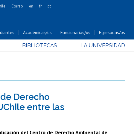
hile
Correo
en
fr
pt
Artes
Cs. Agronómicas
diantes
Académicas/os
Funcionarias/os
Egresadas/os
Cs. Forestales y Conservación
BIBLIOTECAS
LA UNIVERSIDAD
Cs. Sociales
Comunicación e Imagen
Economía y Negocios
Gobierno
Odontología
Estudios Internacionales
 de Derecho
Bachillerato
Chile entre las
Hospital Clínico
ublicación del Centro de Derecho Ambiental de