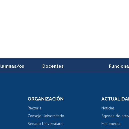
alumnas/os
Docentes
Funciona
Postulación a concursos
Cursos inte
internos de investigación
capacitació
e asignaturas
Consulta a bases de datos
Bienestar d
 de notas
ORGANIZACIÓN
ACTUALIDA
Perfeccionamiento
Portal de m
 regular
Editar Portafolio Académico
Certificado
Rectoría
Noticias
tal
Evaluación docente
Certificado
Consejo Universitario
Agenda de acti
dito alumnos
honorarios
Calificación académica
Senado Universitario
Multimedia
dito exalumnos
Gestión de 