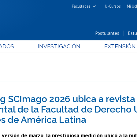
Facultades
U-Cursos
Mi Uc
Arquitectura y Urbanismo
Ciencias
Postulantes
Estu
Cs. Físicas y Matemáticas
ADOS
INVESTIGACIÓN
EXTENSIÓN
Cs. Químicas y Farmacéuticas
Cs. Veterinarias y Pecuarias
Derecho
Filosofía y Humanidades
Medicina
Estudios Avanzados en Educación
g SCImago 2026 ubica a revista
Nutrición y Tecnología de
tal de la Facultad de Derecho U
Alimentos
s de América Latina
 versión de marzo, la prestigiosa medición ubicó a la p