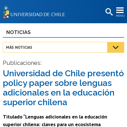
EXTENSIÓN
MENÚ
BIBLIOTECAS
LA UNIVERSIDAD
NOTICIAS
Postulantes
MÁS NOTICIAS
Estudiantes
Publicaciones:
Académicas/os
Universidad de Chile presentó
Funcionarias/os
policy paper sobre lenguas
Egresadas/os
adicionales en la educación
superior chilena
Titulado “Lenguas adicionales en la educación
superior chilena: claves para un ecosistema