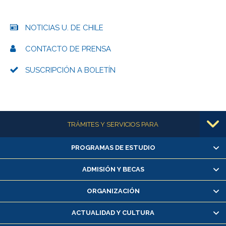
NOTICIAS U. DE CHILE
CONTACTO DE PRENSA
SUSCRIPCIÓN A BOLETÍN
Más información
TRÁMITES Y SERVICIOS PARA
PROGRAMAS DE ESTUDIO
Alumnas/os y exalumnas/os
Matrícula en línea
ADMISIÓN Y BECAS
Inscripción y cambio de asignaturas
ORGANIZACIÓN
Consulta y certificado de notas
Certificado de alumno regular
ACTUALIDAD Y CULTURA
Servicio médico y dental