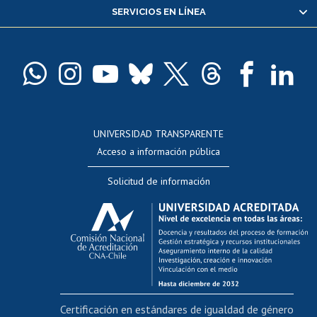
SERVICIOS EN LÍNEA
Pago de arancel y crédito alumnos
Pago de arancel y crédito exalumnos
Certificado de títulos y grados
Docentes
Postulación a concursos internos de investigación
Consulta a bases de datos
UNIVERSIDAD TRANSPARENTE
Perfeccionamiento
Acceso a información pública
Editar Portafolio Académico
Solicitud de información
Evaluación docente
Calificación académica
Postulación al AUCAI
Funcionarias/os
Cursos internos de capacitación
Bienestar del personal
Certificación en estándares de igualdad de género
Portal de movilidad interna