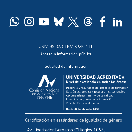
Pago de arancel y crédito exalumnos
Certificado de títulos y grados
Docentes
Postulación a concursos internos de investigación
Consulta a bases de datos
UNIVERSIDAD TRANSPARENTE
Perfeccionamiento
Acceso a información pública
Editar Portafolio Académico
Solicitud de información
Evaluación docente
Calificación académica
Postulación al AUCAI
Funcionarias/os
Cursos internos de capacitación
Bienestar del personal
Certificación en estándares de igualdad de género
Portal de movilidad interna
Certificado de renta
Av. Libertador Bernardo O'Higgins 1058,