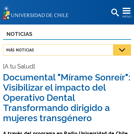
EXTENSIÓN
MENÚ
BIBLIOTECAS
LA UNIVERSIDAD
NOTICIAS
Postulantes
MÁS NOTICIAS
Estudiantes
[A tu Salud]
Académicas/os
Documental "Mírame Sonreír":
Funcionarias/os
Visibilizar el impacto del
Egresadas/os
Operativo Dental
Transformando dirigido a
mujeres transgénero
A través del programa en Radio Universidad de Chile,