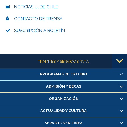
NOTICIAS U. DE CHILE
CONTACTO DE PRENSA
SUSCRIPCIÓN A BOLETÍN
Más información
TRÁMITES Y SERVICIOS PARA
PROGRAMAS DE ESTUDIO
Alumnas/os y exalumnas/os
Matrícula en línea
ADMISIÓN Y BECAS
Inscripción y cambio de asignaturas
ORGANIZACIÓN
Consulta y certificado de notas
Certificado de alumno regular
ACTUALIDAD Y CULTURA
Servicio médico y dental
SERVICIOS EN LÍNEA
Pago de arancel y crédito alumnos