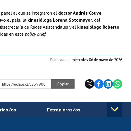
panel al que se integraron el
doctor Andrés Couve
,
vo el país; la
kinesióloga Lorena Sotomayor
, del
bsecretaría de Redes Asistenciales y el
kinesiólogo Roberto
nidas en este
policy brief.
Publicado el miércoles 06 de mayo de 2026
Copiar
https://uchile.cl/u239900
rias/os
Extranjeras/os
rnos de
Revalidación y reconocimiento
n
de títulos