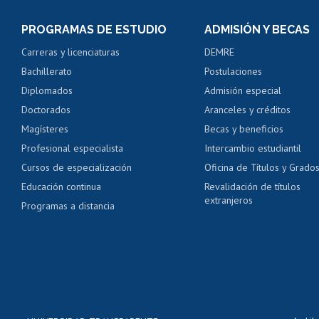
Consulta y certificado
PROGRAMAS DE ESTUDIO
ADMISIÓN Y BECAS
Certificado de alumno
Carreras y licenciaturas
DEMRE
Servicio médico y den
Bachillerato
Postulaciones
Pago de arancel y cré
Diplomados
Admisión especial
Pago de arancel y cré
Doctorados
Aranceles y créditos
Certificado de títulos 
Magísteres
Becas y beneficios
Profesional especialista
Intercambio estudiantil
Mi Uchile
Ayu
Cursos de especialización
Oficina de Títulos y Grado
Educación continua
Revalidación de títulos
extranjeros
Programas a distancia