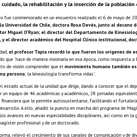
 cuidado, la rehabilitación y la inserción de la població
rio fue conmemorado en un encuentro realizado el 6 de mayo de 2
la Universidad de Chile, doctora Rosa Devés, junto al decano d
tor Miguel O’Ryan; el director del Departamento de Kinesiolog
, y el director académico del Hospital Clínico institucional, do
idad,
el profesor Tapia recordó lo que fueron los orígenes de e
ndo que “nace de manera visionaria en esa época, como respuesta a 
cto de visión comprender que el
movimiento humano también es 
una persona
; la kinesiología transforma vidas”.
el estado actual de la unidad que dirige, dando a conocer que el d
or un equipo de 46 académicas y académicos, 28 jornadas equivalen
 financiera que le permite autosustentarse, facilitando el fortale
desarrollo. A ello, añadió la puesta en marcha del programa de Magí
os avances en nuevas especialidades disciplinares, así como en la 
agíster profesional y de un doctorado.
rma, relevó el crecimiento de sus canales de comunicación y de divu