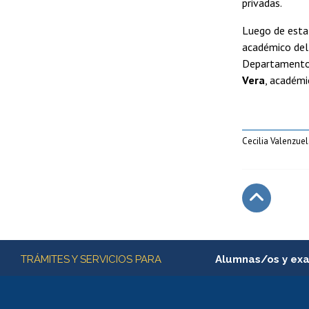
privadas.
Luego de esta 
académico del 
Departamento d
Vera
, académi
Cecilia Valenzue
Subir
Más información
TRÁMITES Y SERVICIOS PARA
Alumnas/os y ex
Matrícula en línea
Inscripción y cambio d