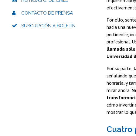
requieren apo
NOTICIAS U. DE CHILE
efectivamente
CONTACTO DE PRENSA
Por ello, sent
SUSCRIPCIÓN A BOLETÍN
hacia una nuev
pertinente, inn
profesional. U
llamada sólo 
Universidad d
Por su parte,
l
señalando que 
honrarla, y ta
mirar ahora.
N
transformació
cómo invertir 
mostrar lo que
Cuatro 