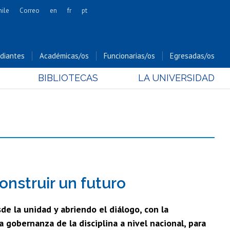
hile
Correo
en
fr
pt
Artes
Cs. Agronómicas
diantes
Académicas/os
Funcionarias/os
Egresadas/os
Cs. Forestales y Conservación
BIBLIOTECAS
LA UNIVERSIDAD
Cs. Sociales
Comunicación e Imagen
Economía y Negocios
Gobierno
Odontología
Estudios Internacionales
Bachillerato
onstruir un futuro
Hospital Clínico
de la unidad y abriendo el diálogo, con la
 gobernanza de la disciplina a nivel nacional, para