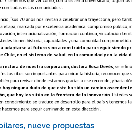
yo. Y tenemos que ver cómo, como sistema universitario, logramos 
 con todas estas comunidades”.
enció, “sus 70 años nos invitan a celebrar una trayectoria, pero tam
a etapa, marcada por excelencia académica, compromiso público, i
ovación, internacionalización, formación continua, vinculación territ
stedes tienen historia, capacidades y una comunidad comprometida
a adaptarse al futuro sino a construirlo para seguir siendo p
e Chile, en el sistema de salud, en la comunidad y en la vida 
a rectora de nuestra corporación, doctora Rosa Devés
, se refir
“estos ritos son importantes para mirar la historia, reconocer que 
mbién para revisar dónde estamos gracias a ese recorrido, y hacia 
o hay ninguna duda de que este ha sido un camino ascendente
n, que hoy los sitúa en la frontera de la innovación
. Ustedes 
en conocimiento se traduce en desarrollo para el país y tenemos la
 hacemos para seguir caminando en esta dirección”.
pilares, nueve propuestas