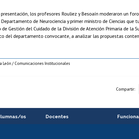
presentación, los profesores Rouliez y Besoaín moderaron un foro 
Departamento de Neurociencia y primer ministro de Ciencias que tu
e Gestión del Cuidado de la División de Atención Primaria de la Su
co del departamento convocante, a analizar las propuestas conte
la León / Comunicaciones Institucionales
Compartir:
alumnas/os
Docentes
Funciona
Postulación a concursos
Cursos inte
internos de investigación
capacitació
e asignaturas