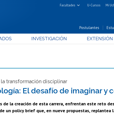
Facultades
U-Cursos
Mi Uc
Arquitectura y Urbanismo
Ciencias
Postulantes
Estu
Cs. Físicas y Matemáticas
ADOS
INVESTIGACIÓN
EXTENSIÓN
Cs. Químicas y Farmacéuticas
Cs. Veterinarias y Pecuarias
Derecho
Filosofía y Humanidades
Medicina
Estudios Avanzados en Educación
la transformación disciplinar
Nutrición y Tecnología de
logía: El desafío de imaginar y c
Alimentos
s de la creación de esta carrera, enfrentan este reto des
de un policy brief que, en nueve propuestas, replantea la