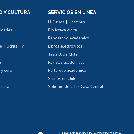
el personal
Postulación al Programa de
Movilidad Estudiantil
D Y CULTURA
SERVICIOS EN LÍNEA
ovilidad interna
Inscripción de asignaturas
|
 de renta
U-Cursos
Ucampus
Cursos de español
 de renta
vidades
Biblioteca digital
Repositorio Académico
correo uchile
|
le
Uchile TV
Libros electrónicos
nas blancas
Tesis U. de Chile
os
Revistas académicas
, sexual y violencia
Denuncias administrativas
 y coro
Portafolio académico
Sismos en Chile
itaria
Solicitud de salas Casa Central