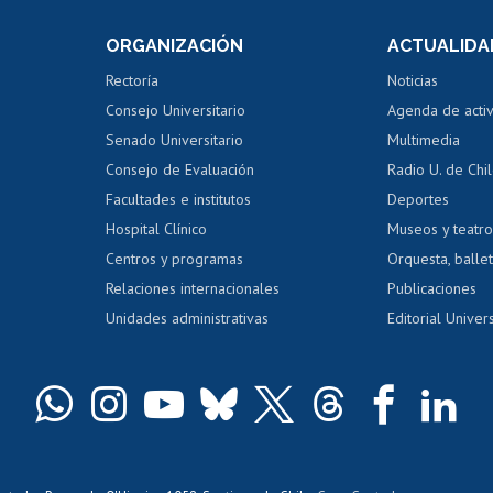
Consulta a bases de datos
Bienestar d
 de notas
ORGANIZACIÓN
ACTUALIDA
Perfeccionamiento
Portal de m
 regular
Editar Portafolio Académico
Certificado
Rectoría
Noticias
tal
Evaluación docente
Certificado
Consejo Universitario
Agenda de acti
dito alumnos
honorarios
Calificación académica
Senado Universitario
Multimedia
dito exalumnos
Gestión de 
Consejo de Evaluación
Radio U. de Chi
Postulación al AUCAI
y grados
Editar pági
Facultades e institutos
Deportes
Hospital Clínico
Museos y teatr
da tecnológica
Tarjeta TUI
Wifi
Acoso laboral
s
Centros y programas
Orquesta, ballet
Relaciones internacionales
Publicaciones
Unidades administrativas
Editorial Univers