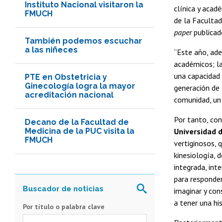
Instituto Nacional visitaron la
clínica y acad
FMUCH
de la Faculta
paper
publicad
También podemos escuchar
a las niñeces
“Este año, ade
académicos; l
una capacidad 
PTE en Obstetricia y
Ginecología logra la mayor
generación de 
acreditación nacional
comunidad, un
Por tanto, co
Decano de la Facultad de
Medicina de la PUC visita la
Universidad d
FMUCH
vertiginosos, 
kinesiología, 
integrada, int
para responder
imaginar y con
a tener una hi
Por título o palabra clave