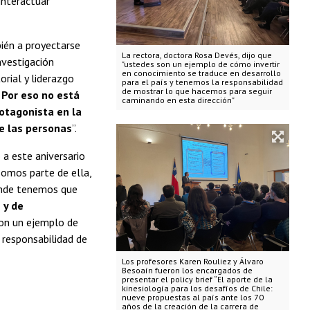
interactuar
bién a proyectarse
La rectora, doctora Rosa Devés, dijo que
nvestigación
"ustedes son un ejemplo de cómo invertir
en conocimiento se traduce en desarrollo
orial y liderazgo
para el país y tenemos la responsabilidad
de mostrar lo que hacemos para seguir
.
Por eso no está
caminando en esta dirección"
rotagonista en la
de las personas
”.
ió a este aniversario
somos parte de ella,
dónde tenemos que
 y de
son un ejemplo de
 responsabilidad de
Los profesores Karen Rouliez y Álvaro
Besoaín fueron los encargados de
presentar el policy brief “El aporte de la
kinesiología para los desafíos de Chile:
nueve propuestas al país ante los 70
años de la creación de la carrera de