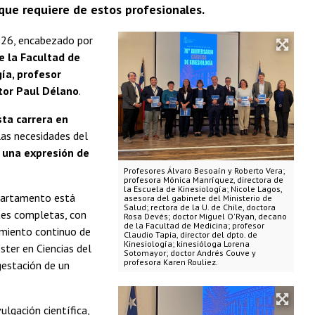
n que requiere de estos profesionales.
026, encabezado por
e la Facultad de
ía, profesor
ctor Paul Délano
.
sta carrera en
las necesidades del
una expresión de
Profesores Álvaro Besoaín y Roberto Vera;
profesora Mónica Manríquez, directora de
la Escuela de Kinesiología; Nicole Lagos,
epartamento está
asesora del gabinete del Ministerio de
Salud; rectora de la U. de Chile, doctora
tes completas, con
Rosa Devés; doctor Miguel O'Ryan, decano
de la Facultad de Medicina; profesor
cimiento continuo de
Claudio Tapia, director del dpto. de
Kinesiología; kinesióloga Lorena
ster en Ciencias del
Sotomayor; doctor Andrés Couve y
profesora Karen Rouliez.
gestación de un
lgación científica,