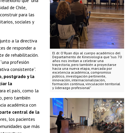
, reflexionó que “una
idad de Chile,
construir para las
tarios, sociales y
junto a la directiva
ces de responder a
El dr. O'Ryan dijo al cuerpo académico del
 de rehabilitación.
Departamento de Kinesiología que "sus 70
años nos invitan a celebrar una
 “una profesión
trayectoria, pero también a proyectarse
ativa consistente”.
hacia una nueva etapa, marcada por
excelencia académica, compromiso
o, postgrado y la
público, investigación pertinente,
innovación, internacionalización,
iar la
formación continua, vinculación territorial
y liderazgo profesional"
ara el país, como la
o, pero también
encia académica con
arte central de la
ores, los pacientes
 comunidades que más