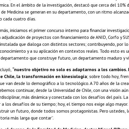
émica. En el ámbito de la investigación, destacó que cerca del 10% d
d de Medicina se generan en su departamento, con un ritmo alcanz
o cada cuatro días.
más, iniciamos el primer concurso interno para financiar investigac
a adjudicación de proyectos con financiamiento de ANID, Corfo y S
instalada que dialoga con distintos sectores; contribuyendo, por lo 
conocimiento y a su aplicación en contextos reales. Todo esto es 
 departamento que construye futuro, un departamento maduro y vis
ncluyó,
“nuestro objetivo no solo es adaptarnos a los cambios. 
e Chile, la transformación en kinesiología
; sobre todo hoy, fre
que van desde lo demográfico a lo tecnológico. A 70 años de la crea
debemos continuar, desde la Universidad de Chile, con una visión a
erdisciplinar, más dinámica y conectada con los desafíos del país. La
 a los desafíos de su tiempo; hoy, el tiempo nos exige algo mayor.
struir un futuro, donde todos somos protagonistas. Pero ustedes, l
storia más larga que contar”.