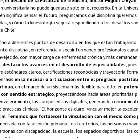
te,
el decano de la Facultad de Medicina, doctor Miguel O’Ryan
universitaria no puede quedarse solo en el recuerdo. En la Univers
én significa pensar el futuro, preguntarnos qué disciplina queremos 
as, y cómo la kinesiología seguirá respondiendo a los desafíos sani
e Chile”.
efirió a diferentes puntos de desarrollo en los que están trabajando 
to disciplinar, en referencia a seguir formando profesionales capa
nvejecido, con mayor carga de enfermedad crónica y más demandante
o,
destacó los avances en el desarrollo de especialidades
, pues
e estándares claros, certificaciones reconocidas y trayectoria form
énfasis
en la necesaria articulación entre el pregrado, postítul
ntinua
, en el marco de un sistema más flexible para ello; en
potenc
 con sentido estratégico
, proyectándose hacia áreas prioritarias p
envejecimiento, las competencias digitales, generando conocimient
prácticas clínicas. “El horizonte es claro: vincular mejor la excel
ial.
Tenemos que fortalecer la vinculación con el medio como p
onectada con la atención primaria, los territorios, las personas may
personas con discapacidad, la escuela, los espacios deportivos, las