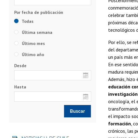
Posteriormen
conmemoración 
celebrar tambi
Todas
próximas décad
tecnológicos d
Última semana
Por ello, se r
Último mes
del departamen
Último año
un país más e
En ese sentid
Desde
madura requier
Además, hizo 
educación co
Hasta
investigación
oncología, el 
transformando 
el impacto soc
formación
, c
crónicos, las 