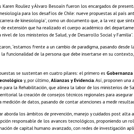
s Karen Rouliez y Álvaro Besoaín fueron los encargados de present
inesiología para los desafíos de Chile: nueve propuestas al país an
 carrera de kinesiología”, como un documento que, a la vez que sint
y de extensión que ha realizado el cuerpo académico del departam
 nivel de los ministerios de Salud, y de Desarrollo Social y Familia”.
icaron, “estamos frente a un cambio de paradigma, pasando desde l
la funcionalidad de la persona que debe insertarse en su contexto
uestas se sustentan en cuatro pilares: el primero es
Gobernanza 
ecnológico
y, por último,
Alianzas y Evidencia
. Así, proponen una
n para la Rehabilitación, que alinea la labor de los ministerios de Sa
erritorial la creación de consejos técnicos regionales para asegurar
la medición de datos, pasando de contar atenciones a medir result
ar aborda los ámbitos de prevención, manejo y cuidados post alta a
opción responsable de los avances tecnológicos, proponiendo un rol a
mación de capital humano avanzado, con redes de investigación apli