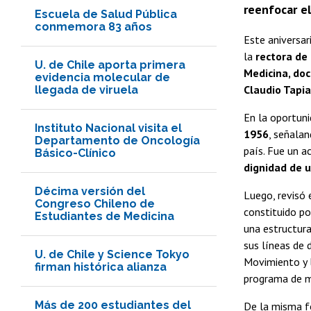
reenfocar el
Escuela de Salud Pública
conmemora 83 años
Este aniversa
la
rectora de 
U. de Chile aporta primera
Medicina, doc
evidencia molecular de
Claudio Tapia
llegada de viruela
En la oportun
Instituto Nacional visita el
1956
, señala
Departamento de Oncología
país. Fue un a
Básico-Clínico
dignidad de 
Décima versión del
Luego, revisó 
Congreso Chileno de
constituido p
Estudiantes de Medicina
una estructura
sus líneas de 
U. de Chile y Science Tokyo
Movimiento y l
firman histórica alianza
programa de m
Más de 200 estudiantes del
De la misma fo