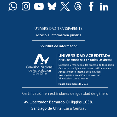
Docentes
Postulación a concursos internos de investigación
Consulta a bases de datos
UNIVERSIDAD TRANSPARENTE
Perfeccionamiento
Acceso a información pública
Editar Portafolio Académico
Solicitud de información
Evaluación docente
Calificación académica
Postulación al AUCAI
Funcionarias/os
Cursos internos de capacitación
Bienestar del personal
Certificación en estándares de igualdad de género
Portal de movilidad interna
Certificado de renta
Av. Libertador Bernardo O'Higgins 1058,
Santiago de Chile,
Casa Central
Certificado de renta honorarios
Gestión de correo uchile