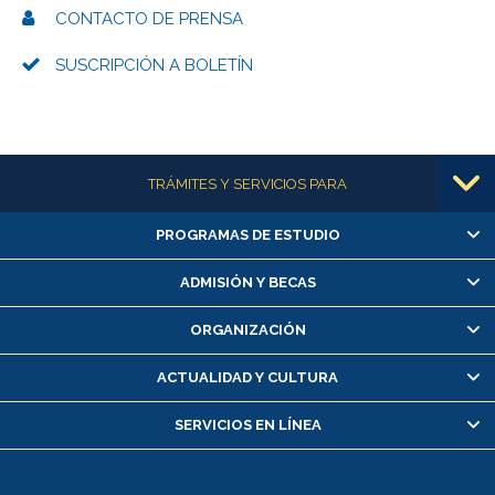
CONTACTO DE PRENSA
SUSCRIPCIÓN A BOLETÍN
Más información
TRÁMITES Y SERVICIOS PARA
PROGRAMAS DE ESTUDIO
Alumnas/os y exalumnas/os
Matrícula en línea
ADMISIÓN Y BECAS
Inscripción y cambio de asignaturas
ORGANIZACIÓN
Consulta y certificado de notas
Certificado de alumno regular
ACTUALIDAD Y CULTURA
Servicio médico y dental
SERVICIOS EN LÍNEA
Pago de arancel y crédito alumnos
Pago de arancel y crédito exalumnos
Certificado de títulos y grados