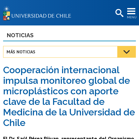
EXTENSIÓN
MENÚ
BIBLIOTECAS
LA UNIVERSIDAD
NOTICIAS
Postulantes
MÁS NOTICIAS
Estudiantes
Cooperación internacional
Académicas/os
impulsa monitoreo global de
Funcionarias/os
microplásticos con aporte
Egresadas/os
clave de la Facultad de
Medicina de la Universidad de
Chile
El Dr. Saúl Pérez Pijuan, representante del Organismo