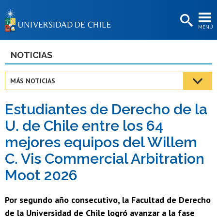
EXTENSIÓN
MENÚ
BIBLIOTECAS
LA UNIVERSIDAD
NOTICIAS
Postulantes
MÁS NOTICIAS
Estudiantes
Estudiantes de Derecho de la
Académicas/os
U. de Chile entre los 64
Funcionarias/os
mejores equipos del Willem
Egresadas/os
C. Vis Commercial Arbitration
Moot 2026
Por segundo año consecutivo, la Facultad de Derecho
de la Universidad de Chile logró avanzar a la fase