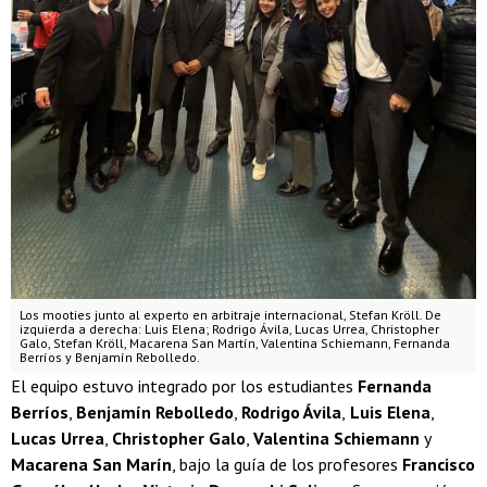
Los mooties junto al experto en arbitraje internacional, Stefan Kröll. De
izquierda a derecha: Luis Elena; Rodrigo Ávila, Lucas Urrea, Christopher
Galo, Stefan Kröll, Macarena San Martín, Valentina Schiemann, Fernanda
Berríos y Benjamín Rebolledo.
El equipo estuvo integrado por los estudiantes
Fernanda
Berríos
,
Benjamín Rebolledo
,
Rodrigo Ávila
,
Luis Elena
,
Lucas Urrea
,
Christopher Galo
,
Valentina Schiemann
y
Macarena San Marín
, bajo la guía de los profesores
Francisco