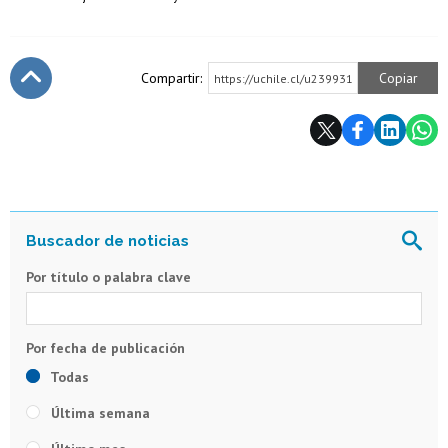
Compartir:
Copiar
https://uchile.cl/u239931
Subir
Por título o palabra clave
Todas
Última semana