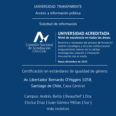
Consulta a bases de datos
UNIVERSIDAD TRANSPARENTE
Perfeccionamiento
Acceso a información pública
Editar Portafolio Académico
Solicitud de información
Evaluación docente
Calificación académica
Postulación al AUCAI
Funcionarias/os
Cursos internos de capacitación
Bienestar del personal
Certificación en estándares de igualdad de género
Portal de movilidad interna
Certificado de renta
Av. Libertador Bernardo O'Higgins 1058,
Santiago de Chile,
Casa Central
Certificado de renta honorarios
Gestión de correo uchile
Campus
:
Andrés Bello
|
Beauchef
|
Dra.
Editar páginas blancas
Eloísa Díaz
|
Juan Gómez Millas
|
Sur
|
más recintos
Extranjeras/os