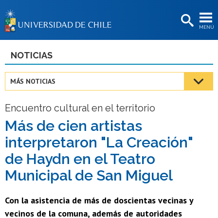
EXTENSIÓN
MENÚ
BIBLIOTECAS
LA UNIVERSIDAD
NOTICIAS
Postulantes
MÁS NOTICIAS
Estudiantes
Encuentro cultural en el territorio
Académicas/os
Más de cien artistas
Funcionarias/os
interpretaron "La Creación"
Egresadas/os
de Haydn en el Teatro
Municipal de San Miguel
Con la asistencia de más de doscientas vecinas y
vecinos de la comuna, además de autoridades