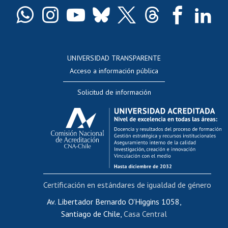
Certificado de títulos y grados
Docentes
Postulación a concursos internos de investigación
Consulta a bases de datos
UNIVERSIDAD TRANSPARENTE
Perfeccionamiento
Acceso a información pública
Editar Portafolio Académico
Solicitud de información
Evaluación docente
Calificación académica
Postulación al AUCAI
Funcionarias/os
Cursos internos de capacitación
Bienestar del personal
Certificación en estándares de igualdad de género
Portal de movilidad interna
Certificado de renta
Av. Libertador Bernardo O'Higgins 1058,
Santiago de Chile,
Casa Central
Certificado de renta honorarios
Gestión de correo uchile