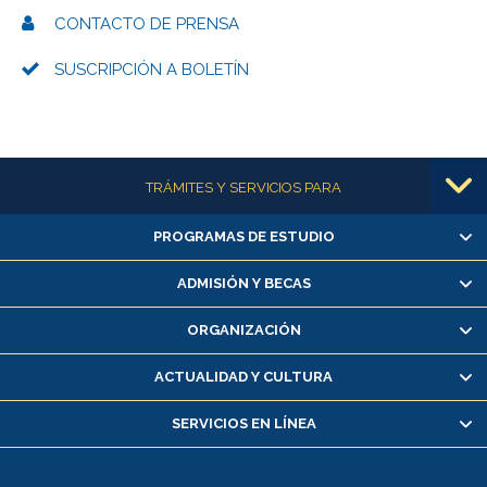
CONTACTO DE PRENSA
SUSCRIPCIÓN A BOLETÍN
Más información
TRÁMITES Y SERVICIOS PARA
PROGRAMAS DE ESTUDIO
Alumnas/os y exalumnas/os
Matrícula en línea
ADMISIÓN Y BECAS
Inscripción y cambio de asignaturas
ORGANIZACIÓN
Consulta y certificado de notas
Certificado de alumno regular
ACTUALIDAD Y CULTURA
Servicio médico y dental
SERVICIOS EN LÍNEA
Pago de arancel y crédito alumnos
Pago de arancel y crédito exalumnos