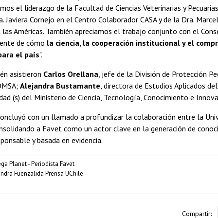
os el liderazgo de la Facultad de Ciencias Veterinarias y Pecuarias 
. Javiera Cornejo en el Centro Colaborador CASA y de la Dra. Marce
 las Américas. También apreciamos el trabajo conjunto con el Cons
uente de cómo
la ciencia, la cooperación institucional y el com
para el país
".
ién asistieron
Carlos Orellana
, jefe de la División de Protección P
 OMSA;
Alejandra Bustamante
, directora de Estudios Aplicados de
edad (s) del Ministerio de Ciencia, Tecnología, Conocimiento e Innova
oncluyó con un llamado a profundizar la colaboración entre la Univ
nsolidando a Favet como un actor clave en la generación de conoci
sponsable y basada en evidencia.
ega Planet - Periodista Favet
andra Fuenzalida Prensa UChile
Compartir: