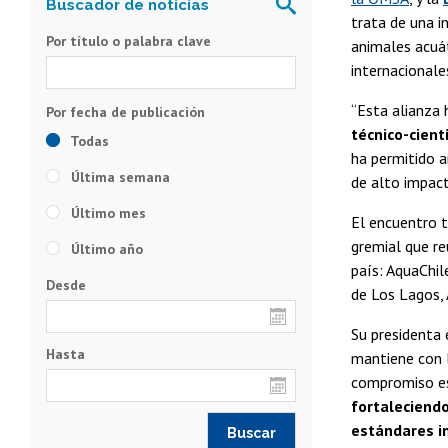
trata de una i
Por título o palabra clave
animales acuát
internacionale
“Esta alianza 
técnico-cient
Todas
ha permitido a
Última semana
de alto impact
Último mes
El encuentro t
gremial que re
Último año
país: AquaChil
Desde
de Los Lagos, 
Su presidenta 
Hasta
mantiene con l
compromiso es 
fortaleciendo
estándares i