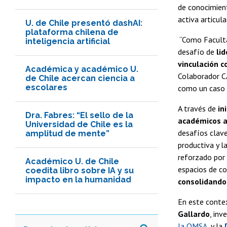
de conocimient
activa articul
U. de Chile presentó dashAI:
plataforma chilena de
“Como Facultad
inteligencia artificial
desafío de
li
vinculación c
Académica y académico U.
Colaborador C
de Chile acercan ciencia a
escolares
como un caso d
A través de
in
Dra. Fabres: “El sello de la
académicos a
Universidad de Chile es la
desafíos clave
amplitud de mente”
productiva y l
reforzado por 
Académico U. de Chile
espacios de c
coedita libro sobre IA y su
impacto en la humanidad
consolidando 
En este conte
Gallardo
, inv
la OMSA
, y la