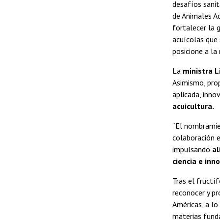
desafíos sanit
de Animales Ac
fortalecer la 
acuícolas que 
posicione a la
La
ministra L
Asimismo, prop
aplicada, inno
acuicultura.
“El nombramien
colaboración e
impulsando
al
ciencia e inn
Tras el fructí
reconocer y pro
Américas, a l
materias funda