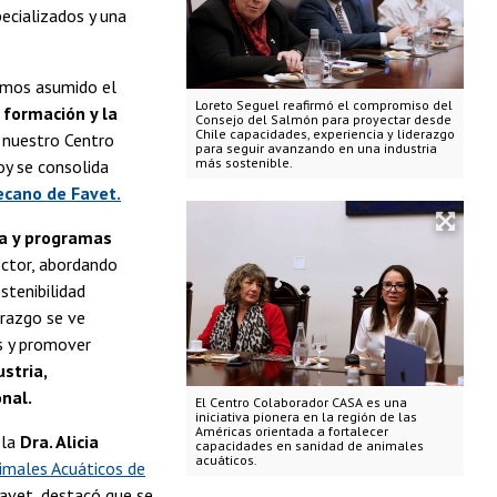
ecializados y una
hemos asumido el
Loreto Seguel reafirmó el compromiso del
 formación y la
Consejo del Salmón para proyectar desde
Chile capacidades, experiencia y liderazgo
e nuestro Centro
para seguir avanzando en una industria
más sostenible.
oy se consolida
ecano de Favet.
ada y programas
sector, abordando
stenibilidad
erazgo se ve
as y promover
stria,
onal.
El Centro Colaborador CASA es una
iniciativa pionera en la región de las
Américas orientada a fortalecer
 la
Dra. Alicia
capacidades en sanidad de animales
acuáticos.
imales Acuáticos de
 Favet, destacó que se