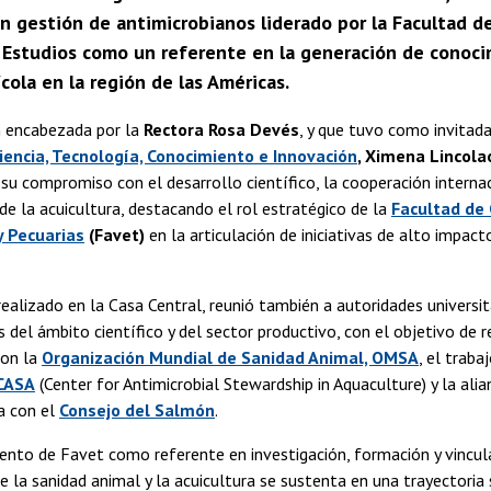
n gestión de antimicrobianos liderado por la Facultad de
e Estudios como un referente en la generación de conoc
cola en la región de las Américas.
n encabezada por la
Rectora Rosa Devés
, y que tuvo como invitada
iencia, Tecnología, Conocimiento e Innovación
, Ximena Lincola
 su compromiso con el desarrollo científico, la cooperación internac
 de la acuicultura, destacando el rol estratégico de la
Facultad de 
y Pecuarias
(Favet)
en la articulación de iniciativas de alto impacto
realizado en la Casa Central, reunió también a autoridades universit
 del ámbito científico y del sector productivo, con el objetivo de r
con la
Organización Mundial de Sanidad Animal, OMSA
, el traba
CASA
(Center for Antimicrobial Stewardship in Aquaculture) y la ali
a con el
Consejo del Salmón
.
ento de Favet como referente en investigación, formación y vincul
e la sanidad animal y la acuicultura se sustenta en una trayectoria