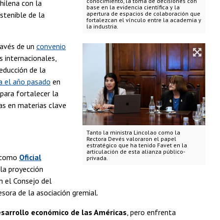
conocimiento, la toma de decisiones con
hilena con la
base en la evidencia científica y la
ostenible de la
apertura de espacios de colaboración que
fortalezcan el vínculo entre la academia y
la industria.
ravés de un
convenio
s internacionales,
educción de la
da el año pasado
en
para fortalecer la
as en materias clave
Tanto la ministra Lincolao como la
Rectora Devés valoraron el papel
estratégico que ha tenido Favet en la
articulación de esta alianza público-
como
Oficial
privada.
 la proyección
n el Consejo del
sora de la asociación gremial.
desarrollo económico de las Américas
, pero enfrenta