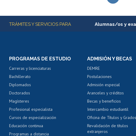
Subir
Más información
TRÁMITES Y SERVICIOS PARA
Alumnas/os y ex
Matrícula en línea
Inscripción y cambio d
Consulta y certificado
PROGRAMAS DE ESTUDIO
ADMISIÓN Y BECAS
Certificado de alumno
Carreras y licenciaturas
DEMRE
Servicio médico y den
Bachillerato
Postulaciones
Pago de arancel y cré
Diplomados
Admisión especial
Pago de arancel y cré
Doctorados
Aranceles y créditos
Certificado de títulos 
Magísteres
Becas y beneficios
Profesional especialista
Intercambio estudiantil
Mi Uchile
Ayu
Cursos de especialización
Oficina de Títulos y Grado
Educación continua
Revalidación de títulos
extranjeros
Programas a distancia