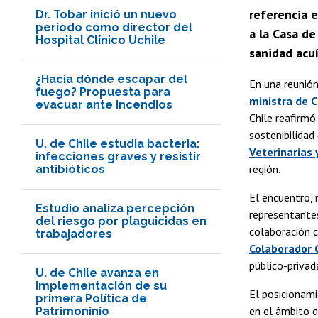
referencia e
Dr. Tobar inició un nuevo
periodo como director del
a la Casa d
Hospital Clínico Uchile
sanidad acuí
¿Hacia dónde escapar del
En una reunió
fuego? Propuesta para
ministra de C
evacuar ante incendios
Chile reafirmó
sostenibilidad
U. de Chile estudia bacteria:
Veterinarias 
infecciones graves y resistir
región.
antibióticos
El encuentro, 
Estudio analiza percepción
representantes
del riesgo por plaguicidas en
colaboración 
trabajadores
Colaborador 
público-privad
U. de Chile avanza en
implementación de su
El posicionami
primera Política de
en el ámbito d
Patrimoninio