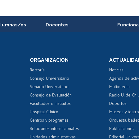
alumnas/os
Docentes
Funciona
Postulación a concursos
Cursos inte
internos de investigación
capacitació
e asignaturas
Consulta a bases de datos
Bienestar d
 de notas
ORGANIZACIÓN
ACTUALIDA
Perfeccionamiento
Portal de m
 regular
Editar Portafolio Académico
Certificado
Rectoría
Noticias
tal
Evaluación docente
Certificado
Consejo Universitario
Agenda de acti
dito alumnos
honorarios
Calificación académica
Senado Universitario
Multimedia
dito exalumnos
Gestión de 
Consejo de Evaluación
Radio U. de Chi
Postulación al AUCAI
y grados
Editar pági
Facultades e institutos
Deportes
Hospital Clínico
Museos y teatr
da tecnológica
Tarjeta TUI
Wifi
Acoso laboral
s
Centros y programas
Orquesta, ballet
Relaciones internacionales
Publicaciones
Unidades administrativas
Editorial Univers