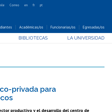
hile
Correo
en
fr
pt
Artes
Cs. Agronómicas
diantes
Académicas/os
Funcionarias/os
Egresadas/os
Cs. Forestales y Conservación
BIBLIOTECAS
LA UNIVERSIDAD
Cs. Sociales
Comunicación e Imagen
Economía y Negocios
Gobierno
Odontología
Estudios Internacionales
Bachillerato
lico-privada para
Hospital Clínico
icos
ctor productivo y el desarrollo del centro de