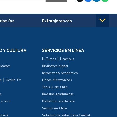
rias/os
Extranjeras/os
rnos de
Revalidación y reconocimiento
n
de títulos
el personal
Postulación al Programa de
Movilidad Estudiantil
D Y CULTURA
SERVICIOS EN LÍNEA
ovilidad interna
Inscripción de asignaturas
|
 de renta
U-Cursos
Ucampus
Cursos de español
 de renta
vidades
Biblioteca digital
Repositorio Académico
correo uchile
|
le
Uchile TV
Libros electrónicos
nas blancas
Tesis U. de Chile
os
Revistas académicas
, sexual y violencia
Denuncias administrativas
 y coro
Portafolio académico
Sismos en Chile
itaria
Solicitud de salas Casa Central