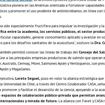
niciativa pionera en las Américas orientada a fortalecer capacidades
icos y promover el uso prudente de antimicrobianos, en línea con 
s.
ha sido especialmente fructífera para impulsar la investigación y l
ífica entre la academia, los servicios públicos, el sector produ
rticular capacidades, generar conocimiento aplicado y avanzar en s
o para los desafíos sanitarios de la acuicultura”, sostuvo la
Dra. C
ambién permitió conocer las líneas de trabajo del
Consejo del Sa
úne a las principales empresas productoras de salmón que operan en
e, Australis, Cermaq, Mowi, Salmones Aysén y Ventisqueros, con pres
Aysén y Magallanes.
ejecutiva,
Loreto Seguel,
puso en valor la alianza estratégica que 
a Universidad de Chile, a través del Centro Colaborador CASA, señ
promover y facilitar el desarrollo de la ciencia, apoyando a la aca
 espacios de colaboración público-privada que permitan avanz
nternacionales y mirada de futuro.
La alianza con Favet y CASA r