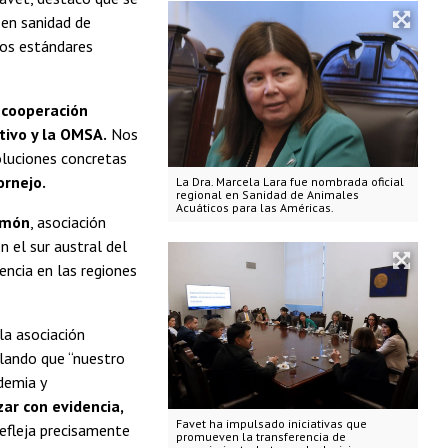
 en sanidad de
los estándares
a
cooperación
ctivo y la OMSA.
Nos
oluciones concretas
ornejo.
La Dra. Marcela Lara fue nombrada oficial
regional en Sanidad de Animales
Acuáticos para las Américas.
lmón
, asociación
 el sur austral del
encia en las regiones
la asociación
alando que “nuestro
demia y
ar con evidencia,
Favet ha impulsado iniciativas que
efleja precisamente
promueven la transferencia de