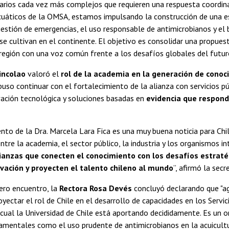
arios cada vez más complejos que requieren una respuesta coordina
uáticos de la OMSA, estamos impulsando la construcción de una est
gestión de emergencias, el uso responsable de antimicrobianos y el 
se cultivan en el continente. El objetivo es consolidar una propue
 región con una voz común frente a los desafíos globales del futuro”
incolao
valoró el
rol de la academia en la generación de conoc
uso continuar con el fortalecimiento de la alianza con servicios pú
vación tecnológica y soluciones basadas en
evidencia que respond
to de la Dra. Marcela Lara Fica es una muy buena noticia para Chi
ntre la academia, el sector público, la industria y los organismos i
ianzas que conecten el conocimiento con los desafíos estraté
ovación y proyecten el talento chileno al mundo
”, afirmó la secr
fero encuentro, la
Rectora Rosa Devés
concluyó declarando que "a
yectar el rol de Chile en el desarrollo de capacidades en los Servici
o cual la Universidad de Chile está aportando decididamente. Es un o
mentales como el uso prudente de antimicrobianos en la acuicultur