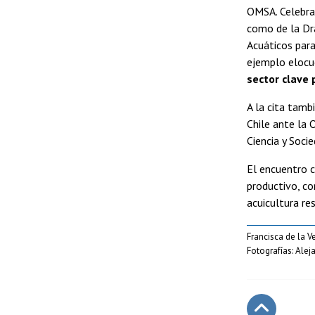
OMSA. Celebram
como de la Dra
Acuáticos para
ejemplo eloc
sector clave 
A la cita tamb
Chile ante la
Ciencia y Soci
El encuentro c
productivo, co
acuicultura re
Francisca de la V
Fotografías: Alej