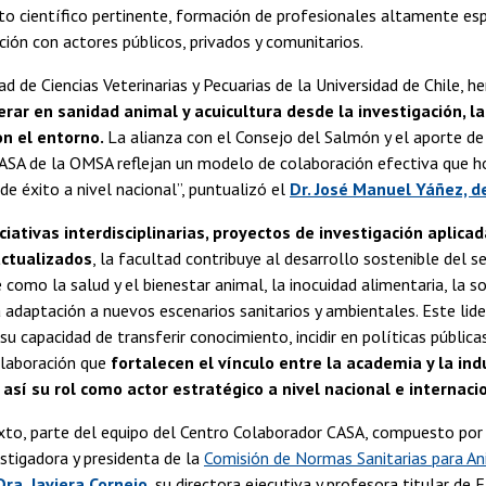
o científico pertinente, formación de profesionales altamente esp
ación con actores públicos, privados y comunitarios.
 de Ciencias Veterinarias y Pecuarias de la Universidad de Chile, 
derar en sanidad animal y acuicultura desde la investigación, la
on el entorno.
La alianza con el Consejo del Salmón y el aporte d
ASA de la OMSA reflejan un modelo de colaboración efectiva que h
e éxito a nivel nacional”, puntualizó el
Dr. José Manuel Yáñez, d
iciativas interdisciplinarias, proyectos de investigación aplic
ctualizados
, la facultad contribuye al desarrollo sostenible del 
 como la salud y el bienestar animal, la inocuidad alimentaria, la so
a adaptación a nuevos escenarios sanitarios y ambientales. Este lid
su capacidad de transferir conocimiento, incidir en políticas públic
olaboración que
fortalecen el vínculo entre la academia y la indu
así su rol como actor estratégico a nivel nacional e internaci
xto, parte del equipo del Centro Colaborador CASA, compuesto por
estigadora y presidenta de la
Comisión de Normas Sanitarias para An
Dra. Javiera Cornejo
, su directora ejecutiva y profesora titular de