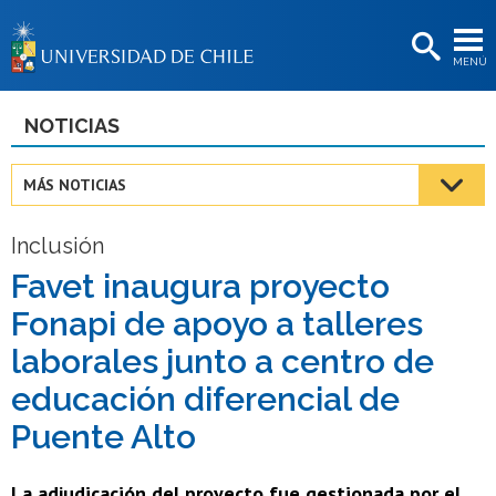
EXTENSIÓN
MENÚ
BIBLIOTECAS
LA UNIVERSIDAD
NOTICIAS
Postulantes
MÁS NOTICIAS
Estudiantes
Inclusión
Académicas/os
Favet inaugura proyecto
Funcionarias/os
Fonapi de apoyo a talleres
Egresadas/os
laborales junto a centro de
educación diferencial de
Puente Alto
La adjudicación del proyecto fue gestionada por el