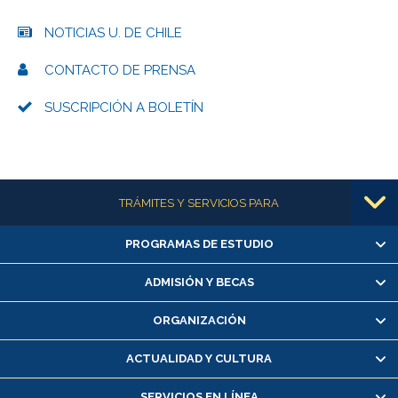
NOTICIAS U. DE CHILE
CONTACTO DE PRENSA
SUSCRIPCIÓN A BOLETÍN
Más información
TRÁMITES Y SERVICIOS PARA
PROGRAMAS DE ESTUDIO
Alumnas/os y exalumnas/os
Matrícula en línea
ADMISIÓN Y BECAS
Inscripción y cambio de asignaturas
ORGANIZACIÓN
Consulta y certificado de notas
Certificado de alumno regular
ACTUALIDAD Y CULTURA
Servicio médico y dental
SERVICIOS EN LÍNEA