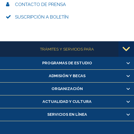
CONTACTO DE PRENSA
SUSCRIPCIÓN A BOLETÍN
Más información
TRÁMITES Y SERVICIOS PARA
PROGRAMAS DE ESTUDIO
Alumnas/os y exalumnas/os
Matrícula en línea
ADMISIÓN Y BECAS
Inscripción y cambio de asignaturas
ORGANIZACIÓN
Consulta y certificado de notas
Certificado de alumno regular
ACTUALIDAD Y CULTURA
Servicio médico y dental
SERVICIOS EN LÍNEA
Pago de arancel y crédito alumnos
Pago de arancel y crédito exalumnos
Certificado de títulos y grados