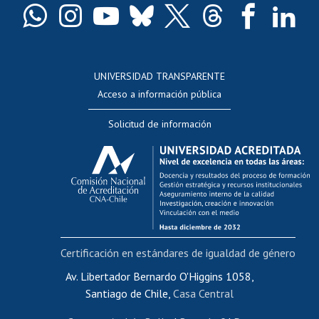
Docentes
Postulación a concursos internos de investigación
Consulta a bases de datos
UNIVERSIDAD TRANSPARENTE
Perfeccionamiento
Acceso a información pública
Editar Portafolio Académico
Solicitud de información
Evaluación docente
Calificación académica
Postulación al AUCAI
Funcionarias/os
Cursos internos de capacitación
Bienestar del personal
Certificación en estándares de igualdad de género
Portal de movilidad interna
Certificado de renta
Av. Libertador Bernardo O'Higgins 1058,
Santiago de Chile,
Casa Central
Certificado de renta honorarios
Gestión de correo uchile