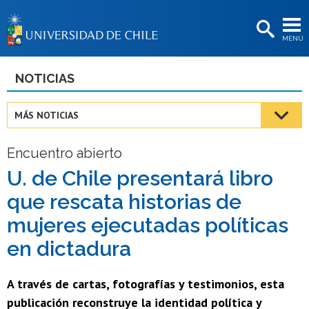
EXTENSIÓN
MENÚ
BIBLIOTECAS
LA UNIVERSIDAD
NOTICIAS
Postulantes
MÁS NOTICIAS
Estudiantes
Encuentro abierto
Académicas/os
U. de Chile presentará libro
Funcionarias/os
que rescata historias de
Egresadas/os
mujeres ejecutadas políticas
en dictadura
A través de cartas, fotografías y testimonios, esta
publicación reconstruye la identidad política y