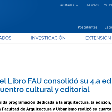
Facultades
U-Cursos
Mi Uc
Arquitectura y Urbanismo
Ciencias
Postulantes
Estu
Cs. Físicas y Matemáticas
ADOS
INVESTIGACIÓN
EXTENSIÓN
Cs. Químicas y Farmacéuticas
Cs. Veterinarias y Pecuarias
Derecho
Filosofía y Humanidades
Medicina
Estudios Avanzados en Educación
del Libro FAU consolidó su 4.a e
Nutrición y Tecnología de
entro cultural y editorial
Alimentos
ida programación dedicada a la arquitectura, la edición, e
a Facultad de Arquitectura y Urbanismo realizó su cuarta