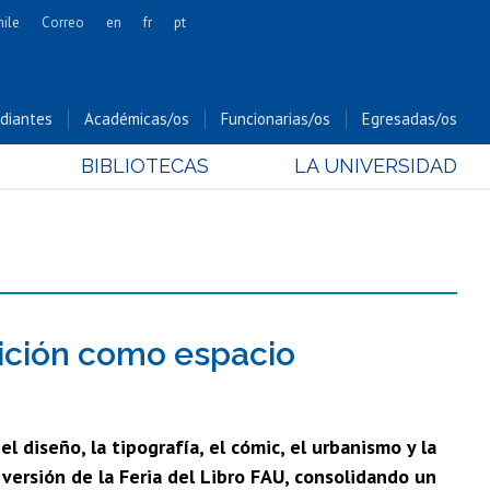
hile
Correo
en
fr
pt
Artes
Cs. Agronómicas
diantes
Académicas/os
Funcionarias/os
Egresadas/os
Cs. Forestales y Conservación
BIBLIOTECAS
LA UNIVERSIDAD
Cs. Sociales
Comunicación e Imagen
Economía y Negocios
Gobierno
Odontología
Estudios Internacionales
dición como espacio
Bachillerato
Hospital Clínico
l diseño, la tipografía, el cómic, el urbanismo y la
 versión de la Feria del Libro FAU, consolidando un