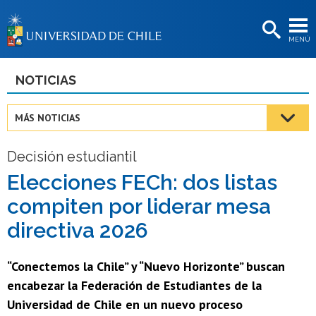
EXTENSIÓN
MENÚ
BIBLIOTECAS
LA UNIVERSIDAD
NOTICIAS
Postulantes
MÁS NOTICIAS
Estudiantes
Decisión estudiantil
Académicas/os
Elecciones FECh: dos listas
Funcionarias/os
compiten por liderar mesa
Egresadas/os
directiva 2026
“Conectemos la Chile” y “Nuevo Horizonte” buscan
encabezar la Federación de Estudiantes de la
Universidad de Chile en un nuevo proceso