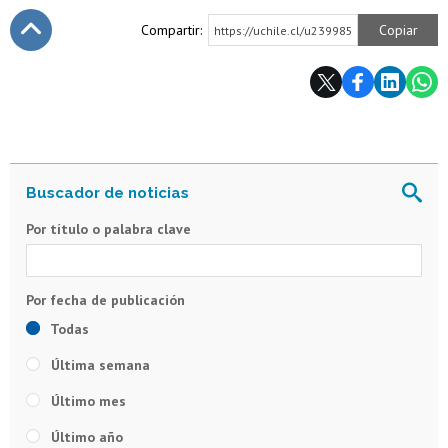
Compartir:
Copiar
https://uchile.cl/u239985
Subir
Por título o palabra clave
Todas
Última semana
Último mes
Último año