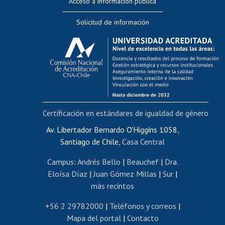
Acceso a información pública
Editar Portafolio Académico
Solicitud de información
Evaluación docente
Calificación académica
Postulación al AUCAI
Funcionarias/os
Cursos internos de capacitación
Bienestar del personal
Certificación en estándares de igualdad de género
Portal de movilidad interna
Certificado de renta
Av. Libertador Bernardo O'Higgins 1058,
Santiago de Chile,
Casa Central
Certificado de renta honorarios
Gestión de correo uchile
Campus
:
Andrés Bello
|
Beauchef
|
Dra.
Editar páginas blancas
Eloísa Díaz
|
Juan Gómez Millas
|
Sur
|
más recintos
Extranjeras/os
Revalidación y reconocimiento de títulos
+56 2 29782000
|
Teléfonos y correos
|
Mapa del portal
|
Contacto
Postulación al Programa de Movilidad Estudiantil