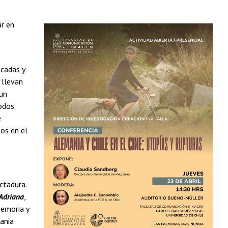
ar en
cadas y
 llevan
 un
todos
e
dos en el
ctadura.
Adriana
,
memoria y
ania