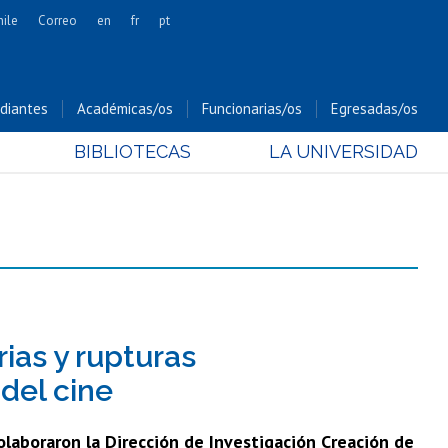
hile
Correo
en
fr
pt
Artes
Cs. Agronómicas
diantes
Académicas/os
Funcionarias/os
Egresadas/os
Cs. Forestales y Conservación
BIBLIOTECAS
LA UNIVERSIDAD
Cs. Sociales
Comunicación e Imagen
Economía y Negocios
Gobierno
Odontología
Estudios Internacionales
Bachillerato
ias y rupturas
Hospital Clínico
 del cine
 colaboraron la Dirección de Investigación Creación de