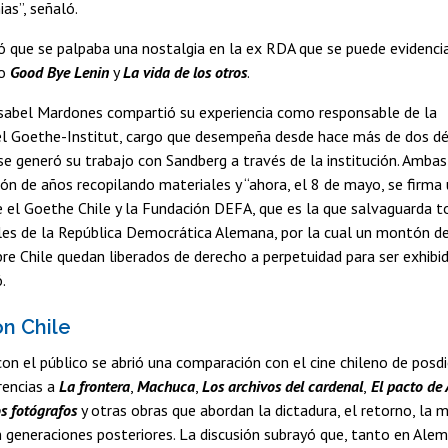
as”, señaló.
ó que se palpaba una nostalgia en la ex RDA que se puede evidenci
mo
Good Bye Lenin
y
La vida de los otros
.
 Isabel Mardones compartió su experiencia como responsable de la
l Goethe-Institut, cargo que desempeña desde hace más de dos dé
e generó su trabajo con Sandberg a través de la institución. Ambas
ón de años recopilando materiales y “ahora, el 8 de mayo, se firma
 el Goethe Chile y la Fundación DEFA, que es la que salvaguarda 
les de la República Democrática Alemana, por la cual un montón d
re Chile quedan liberados de derecho a perpetuidad para ser exhibi
.
n Chile
con el público se abrió una comparación con el cine chileno de posdi
rencias a
La frontera
,
Machuca
,
Los archivos del cardenal
,
El pacto de 
s fotógrafos
y otras obras que abordan la dictadura, el retorno, la 
 generaciones posteriores. La discusión subrayó que, tanto en Alem