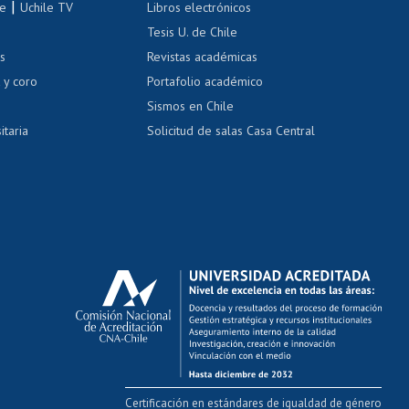
|
le
Uchile TV
Libros electrónicos
nas blancas
Tesis U. de Chile
os
Revistas académicas
, sexual y violencia
Denuncias administrativas
 y coro
Portafolio académico
Sismos en Chile
itaria
Solicitud de salas Casa Central
Certificación en estándares de igualdad de género