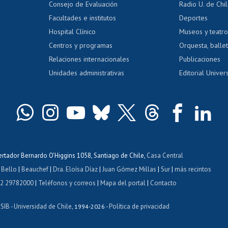
Consejo de Evaluación
Radio U. de Chi
Postulación al AUCAI
y grados
Editar pági
Facultades e institutos
Deportes
Hospital Clínico
Museos y teatr
da tecnológica
Tarjeta TUI
Wifi
Acoso laboral
s
Centros y programas
Orquesta, ballet
Relaciones internacionales
Publicaciones
Unidades administrativas
Editorial Univers
bertador Bernardo O'Higgins 1058, Santiago de Chile,
Casa Central
 Bello
|
Beauchef
|
Dra. Eloísa Díaz
|
Juan Gómez Millas
|
Sur
|
más recintos
 2 29782000
|
Teléfonos y correos
|
Mapa del portal
|
Contacto
ISIB
Universidad de Chile
Política de privacidad
-
, 1994-2026 -