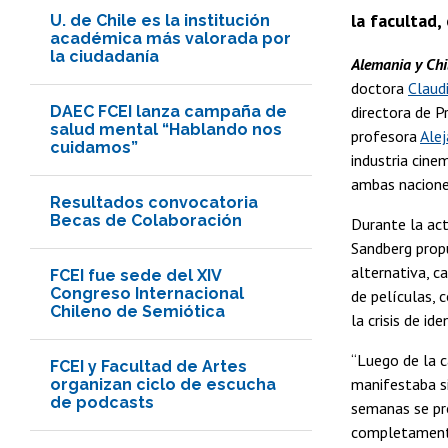
la facultad,
U. de Chile es la institución
académica más valorada por
la ciudadanía
Alemania y Chil
doctora
Claud
DAEC FCEI lanza campaña de
directora de P
salud mental “Hablando nos
profesora
Ale
cuidamos”
industria cine
ambas nacione
Resultados convocatoria
Becas de Colaboración
Durante la act
Sandberg propu
alternativa, c
FCEI fue sede del XIV
Congreso Internacional
de películas, 
Chileno de Semiótica
la crisis de id
“Luego de la c
FCEI y Facultad de Artes
manifestaba si
organizan ciclo de escucha
de podcasts
semanas se pro
completamente