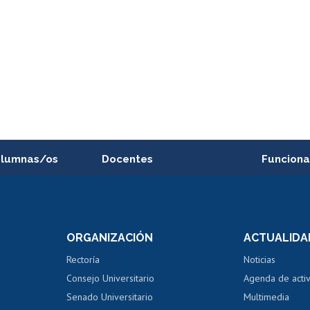
alumnas/os
Docentes
Funciona
Postulación a concursos
Cursos inte
internos de investigación
capacitació
e asignaturas
Consulta a bases de datos
Bienestar d
 de notas
ORGANIZACIÓN
ACTUALIDA
Perfeccionamiento
Portal de m
 regular
Editar Portafolio Académico
Certificado
Rectoría
Noticias
tal
Evaluación docente
Certificado
Consejo Universitario
Agenda de acti
dito alumnos
honorarios
Calificación académica
Senado Universitario
Multimedia
dito exalumnos
Gestión de 