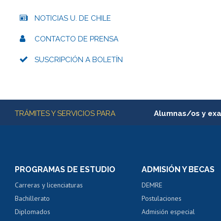
NOTICIAS U. DE CHILE
CONTACTO DE PRENSA
SUSCRIPCIÓN A BOLETÍN
Más información
TRÁMITES Y SERVICIOS PARA
Alumnas/os y ex
Matrícula en línea
Inscripción y cambio d
Consulta y certificado
PROGRAMAS DE ESTUDIO
ADMISIÓN Y BECAS
Certificado de alumno
Carreras y licenciaturas
DEMRE
Servicio médico y den
Bachillerato
Postulaciones
Pago de arancel y cré
Diplomados
Admisión especial
Pago de arancel y cré