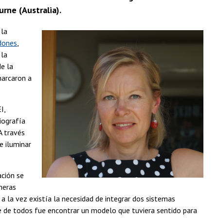
rne (Australia).
 la
dones
,
 la
de la
marcaron a
I,
iografía
A través
e iluminar
ación se
meras
a la vez existía la necesidad de integrar dos sistemas
 de todos fue encontrar un modelo que tuviera sentido para