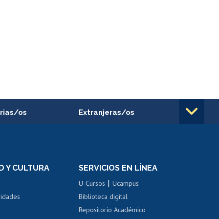
rias/os
Extranjeras/os
rnos de
Revalidación y reconocimiento
n
de títulos
el personal
Postulación al Programa de
Movilidad Estudiantil
D Y CULTURA
SERVICIOS EN LÍNEA
ovilidad interna
Inscripción de asignaturas
|
 de renta
U-Cursos
Ucampus
Cursos de español
 de renta
vidades
Biblioteca digital
Repositorio Académico
correo uchile