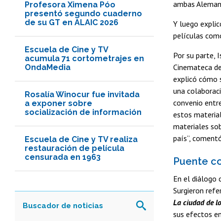
ambas Alemani
Profesora Ximena Póo
presentó segundo cuaderno
de su GT en ALAIC 2026
Y luego explic
películas co
Escuela de Cine y TV
Por su parte,
acumula 71 cortometrajes en
Cinemateca de
OndaMedia
explicó cómo s
una colaboraci
Rosalía Winocur fue invitada
convenio entre
a exponer sobre
socialización de información
estos materia
materiales sob
país”, comentó
Escuela de Cine y TV realiza
restauración de película
censurada en 1963
Puente co
En el diálogo 
Surgieron refe
La ciudad de lo
sus efectos en