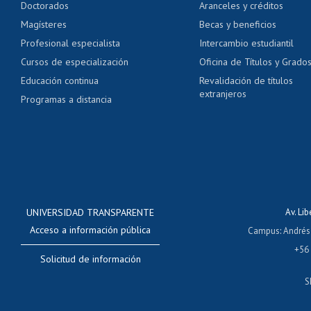
Doctorados
Aranceles y créditos
Certificado de títulos 
Magísteres
Becas y beneficios
Profesional especialista
Intercambio estudiantil
Mi Uchile
Ayu
Cursos de especialización
Oficina de Títulos y Grado
Educación continua
Revalidación de títulos
extranjeros
Programas a distancia
UNIVERSIDAD TRANSPARENTE
Av. Li
Acceso a información pública
Campus
:
Andrés
+56
Solicitud de información
S