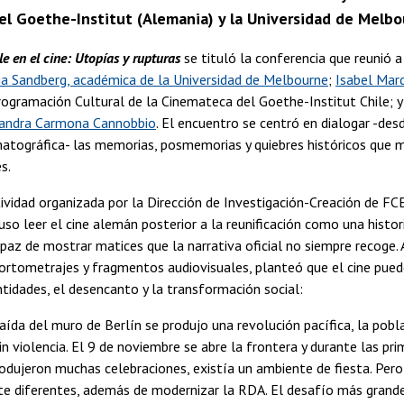
 el Goethe-Institut (Alemania) y la Universidad de Melbou
e en el cine: Utopías y rupturas
se tituló la conferencia que reunió a
ia Sandberg, académica de la Universidad de Melbourne
;
Isabel Mar
rogramación Cultural de la Cinemateca del Goethe-Institut Chile; y
jandra Carmona Cannobbio
. El encuentro se centró en dialogar -des
matográfica- las memorias, posmemorias y quiebres históricos que 
s.
ividad organizada por la Dirección de Investigación-Creación de FCE
so leer el cine alemán posterior a la reunificación como una histor
apaz de mostrar matices que la narrativa oficial no siempre recoge. 
cortometrajes y fragmentos audiovisuales, planteó que el cine pued
entidades, el desencanto y la transformación social:
aída del muro de Berlín se produjo una revolución pacífica, la pobl
n violencia. El 9 de noviembre se abre la frontera y durante las pri
dujeron muchas celebraciones, existía un ambiente de fiesta. Pero 
 diferentes, además de modernizar la RDA. El desafío más grande