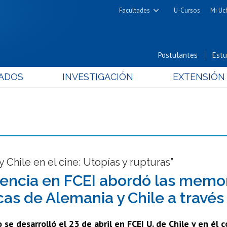
Facultades
U-Cursos
Mi Uc
Arquitectura y Urbanismo
Ciencias
Postulantes
Estu
Cs. Físicas y Matemáticas
ADOS
INVESTIGACIÓN
EXTENSIÓN
Cs. Químicas y Farmacéuticas
Cs. Veterinarias y Pecuarias
Derecho
Filosofía y Humanidades
Medicina
Estudios Avanzados en Educación
y Chile en el cine: Utopías y rupturas”
Nutrición y Tecnología de
encia en FCEI abordó las memor
Alimentos
cas de Alemania y Chile a través
 se desarrolló el 23 de abril en FCEI U. de Chile y en él