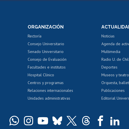
Postulación a concursos
Cursos inte
internos de investigación
capacitació
e asignaturas
Consulta a bases de datos
Bienestar d
 de notas
ORGANIZACIÓN
ACTUALIDA
Perfeccionamiento
Portal de m
 regular
Editar Portafolio Académico
Certificado
Rectoría
Noticias
tal
Evaluación docente
Certificado
Consejo Universitario
Agenda de acti
dito alumnos
honorarios
Calificación académica
Senado Universitario
Multimedia
dito exalumnos
Gestión de 
Consejo de Evaluación
Radio U. de Chi
Postulación al AUCAI
y grados
Editar pági
Facultades e institutos
Deportes
Hospital Clínico
Museos y teatr
da tecnológica
Tarjeta TUI
Wifi
Acoso laboral
s
Centros y programas
Orquesta, ballet
Relaciones internacionales
Publicaciones
Unidades administrativas
Editorial Univers