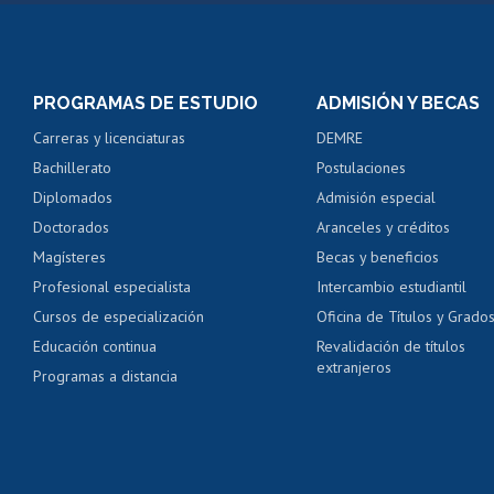
Matrícula en línea
Inscripción y cambio d
Consulta y certificado
PROGRAMAS DE ESTUDIO
ADMISIÓN Y BECAS
Certificado de alumno
Carreras y licenciaturas
DEMRE
Servicio médico y den
Bachillerato
Postulaciones
Pago de arancel y cré
Diplomados
Admisión especial
Pago de arancel y cré
Doctorados
Aranceles y créditos
Certificado de títulos 
Magísteres
Becas y beneficios
Profesional especialista
Intercambio estudiantil
Mi Uchile
Ayu
Cursos de especialización
Oficina de Títulos y Grado
Educación continua
Revalidación de títulos
extranjeros
Programas a distancia