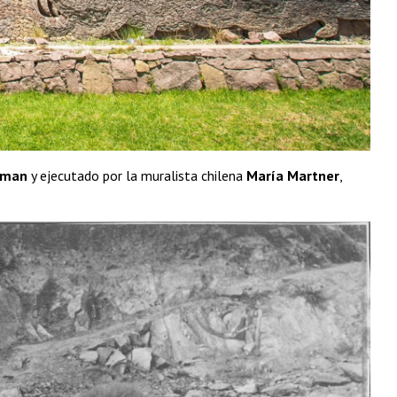
rman
y ejecutado por la muralista chilena
María Martner
,