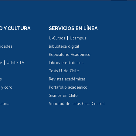
rnos de
Revalidación y reconocimiento
n
de títulos
el personal
Postulación al Programa de
Movilidad Estudiantil
D Y CULTURA
SERVICIOS EN LÍNEA
ovilidad interna
Inscripción de asignaturas
|
 de renta
U-Cursos
Ucampus
Cursos de español
 de renta
vidades
Biblioteca digital
Repositorio Académico
correo uchile
|
le
Uchile TV
Libros electrónicos
nas blancas
Tesis U. de Chile
os
Revistas académicas
, sexual y violencia
Denuncias administrativas
 y coro
Portafolio académico
Sismos en Chile
itaria
Solicitud de salas Casa Central