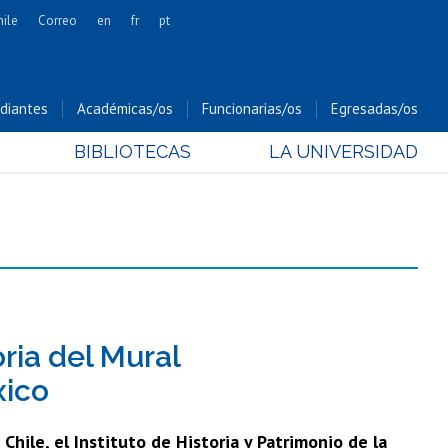
hile
Correo
en
fr
pt
Artes
Cs. Agronómicas
diantes
Académicas/os
Funcionarias/os
Egresadas/os
Cs. Forestales y Conservación
BIBLIOTECAS
LA UNIVERSIDAD
Cs. Sociales
Comunicación e Imagen
Economía y Negocios
Gobierno
Odontología
Estudios Internacionales
Bachillerato
ia del Mural
Hospital Clínico
xico
hile, el Instituto de Historia y Patrimonio de la