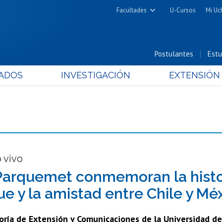
Facultades
U-Cursos
Mi Uc
Arquitectura y Urbanismo
Ciencias
Postulantes
Estu
Cs. Físicas y Matemáticas
ADOS
INVESTIGACIÓN
EXTENSIÓN
Cs. Químicas y Farmacéuticas
Cs. Veterinarias y Pecuarias
Derecho
Filosofía y Humanidades
Medicina
Estudios Avanzados en Educación
 vivo
Nutrición y Tecnología de
Parquemet conmemoran la histor
Alimentos
e y la amistad entre Chile y Mé
oría de Extensión y Comunicaciones de la Universidad de C