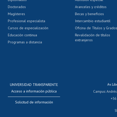
Pago de arancel y cré
Doctorados
Aranceles y créditos
Certificado de títulos 
Magísteres
Becas y beneficios
Profesional especialista
Intercambio estudiantil
Mi Uchile
Ayu
Cursos de especialización
Oficina de Títulos y Grado
Educación continua
Revalidación de títulos
extranjeros
Programas a distancia
UNIVERSIDAD TRANSPARENTE
Av. Li
Acceso a información pública
Campus
:
Andrés
+56
Solicitud de información
S