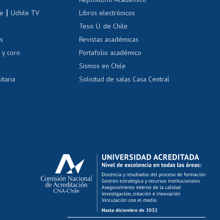
correo uchile
|
le
Uchile TV
Libros electrónicos
nas blancas
Tesis U. de Chile
os
Revistas académicas
, sexual y violencia
Denuncias administrativas
 y coro
Portafolio académico
Sismos en Chile
itaria
Solicitud de salas Casa Central