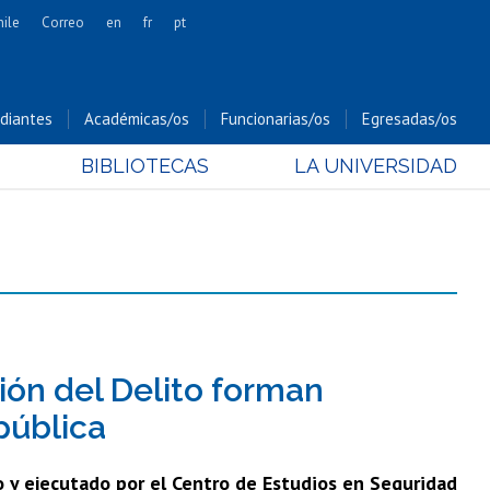
hile
Correo
en
fr
pt
Artes
Cs. Agronómicas
diantes
Académicas/os
Funcionarias/os
Egresadas/os
Cs. Forestales y Conservación
BIBLIOTECAS
LA UNIVERSIDAD
Cs. Sociales
Comunicación e Imagen
Economía y Negocios
Gobierno
Odontología
Estudios Internacionales
Bachillerato
ión del Delito forman
Hospital Clínico
pública
o y ejecutado por el Centro de Estudios en Seguridad