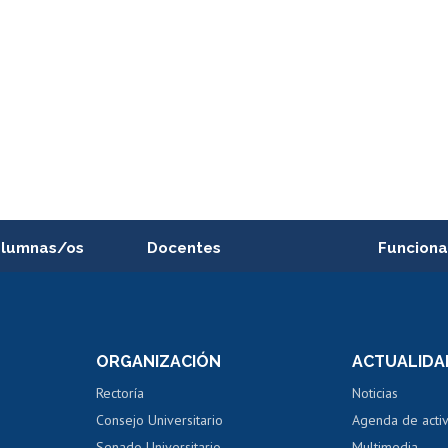
alumnas/os
Docentes
Funciona
Postulación a concursos
Cursos inte
internos de investigación
capacitació
e asignaturas
Consulta a bases de datos
Bienestar d
 de notas
ORGANIZACIÓN
ACTUALIDA
Perfeccionamiento
Portal de m
 regular
Editar Portafolio Académico
Certificado
Rectoría
Noticias
tal
Evaluación docente
Certificado
Consejo Universitario
Agenda de acti
dito alumnos
honorarios
Calificación académica
Senado Universitario
Multimedia