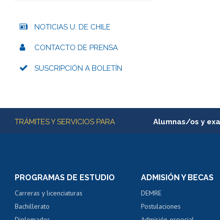
NOTICIAS U. DE CHILE
CONTACTO DE PRENSA
SUSCRIPCIÓN A BOLETÍN
Más información
TRÁMITES Y SERVICIOS PARA
Alumnas/os y ex
Matrícula en línea
Inscripción y cambio d
Consulta y certificado
PROGRAMAS DE ESTUDIO
ADMISIÓN Y BECAS
Certificado de alumno
Carreras y licenciaturas
DEMRE
Servicio médico y den
Bachillerato
Postulaciones
Pago de arancel y cré
Diplomados
Admisión especial