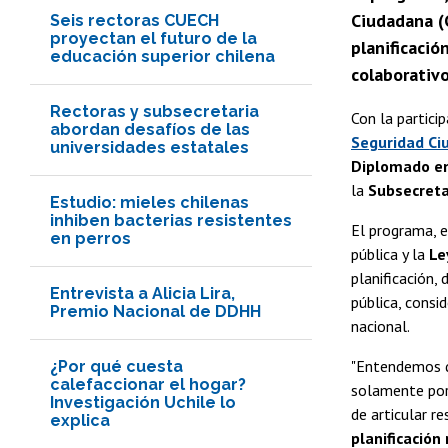
Ciudadana (C
Seis rectoras CUECH
proyectan el futuro de la
planificació
educación superior chilena
colaborativo
Rectoras y subsecretaria
Con la partici
abordan desafíos de las
Seguridad Ci
universidades estatales
Diplomado en
la
Subsecreta
Estudio: mieles chilenas
inhiben bacterias resistentes
El programa, 
en perros
pública y la
Le
planificación,
Entrevista a Alicia Lira,
pública, consi
Premio Nacional de DDHH
nacional.
"Entendemos qu
¿Por qué cuesta
calefaccionar el hogar?
solamente por
Investigación Uchile lo
de articular r
explica
planificación