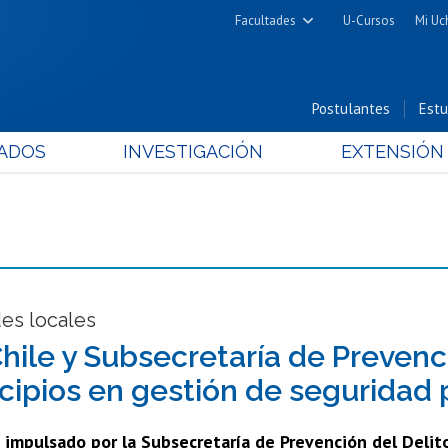
Facultades
U-Cursos
Mi Uc
Arquitectura y Urbanismo
Ciencias
Postulantes
Estu
Cs. Físicas y Matemáticas
ADOS
INVESTIGACIÓN
EXTENSIÓN
Cs. Químicas y Farmacéuticas
Cs. Veterinarias y Pecuarias
Derecho
Filosofía y Humanidades
Medicina
Estudios Avanzados en Educación
es locales
Nutrición y Tecnología de
Chile y Subsecretaría de Prevenc
Alimentos
cipios en gestión de seguridad 
, impulsado por la Subsecretaría de Prevención del Delit