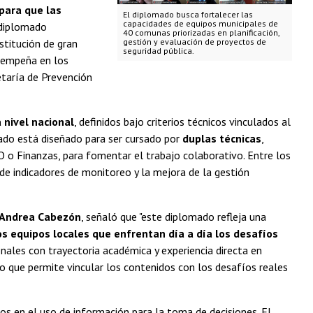
 para que las
El diplomado busca fortalecer las
capacidades de equipos municipales de
 diplomado
40 comunas priorizadas en planificación,
stitución de gran
gestión y evaluación de proyectos de
seguridad pública.
esempeña en los
retaría de Prevención
 nivel nacional
, definidos bajo criterios técnicos vinculados al
mado está diseñado para ser cursado por
duplas técnicas
,
 o Finanzas, para fomentar el trabajo colaborativo. Entre los
 de indicadores de monitoreo y la mejora de la gestión
Andrea Cabezón
, señaló que "este diplomado refleja una
os equipos locales que enfrentan día a día los desafíos
nales con trayectoria académica y experiencia directa en
 lo que permite vincular los contenidos con los desafíos reales
s en el uso de información para la toma de decisiones. El