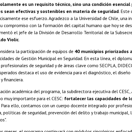
solamente es un requisito técnico, sino una condición esencial
es sean efectivas y sostenibles en materia de seguridad
. Este
cisamente ese esfuerzo. Agradezco a la Universidad de Chile, una in
r su compromiso con la formación del capital humano que hoy se d
omentó el jefe de la División de Desarrollo Territorial de la Subsec
do Violic
.
considera la participación de equipos de
40 municipios priorizados a
cidades de Gestión Municipal en Seguridad. En esta línea, el diplo
 profesionales de seguridad y de áreas clave como SECPLA, DIDECO
sperados destaca el uso de evidencia para el diagnóstico, el diseño
y financiera.
lación académica del programa, la subdirectora ejecutiva del CESC,
ajo muy importante para el CESC:
fortalecer las capacidades de l
. Para ello, contamos con un cuerpo docente integrado por profesio
a, políticas de seguridad, prevención del delito y trabajo municipal,
os".
s meses, el programa continuará con módulos sincrónicos enfocado