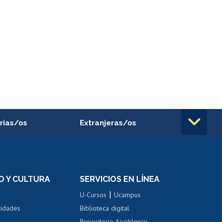
rias/os
Extranjeras/os
rnos de
Revalidación y reconocimiento
n
de títulos
el personal
Postulación al Programa de
Movilidad Estudiantil
D Y CULTURA
SERVICIOS EN LÍNEA
ovilidad interna
Inscripción de asignaturas
|
 de renta
U-Cursos
Ucampus
Cursos de español
 de renta
vidades
Biblioteca digital
Repositorio Académico