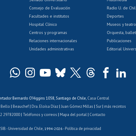
dito exalumnos
Gestión de 
Consejo de Evaluación
Radio U. de Chi
Postulación al AUCAI
y grados
Editar pági
Facultades e institutos
Deportes
Hospital Clínico
Museos y teatr
da tecnológica
Tarjeta TUI
Wifi
Acoso laboral
s
Centros y programas
Orquesta, ballet
Relaciones internacionales
Publicaciones
Unidades administrativas
Editorial Univers
bertador Bernardo O'Higgins 1058, Santiago de Chile,
Casa Central
 Bello
|
Beauchef
|
Dra. Eloísa Díaz
|
Juan Gómez Millas
|
Sur
|
más recintos
 2 29782000
|
Teléfonos y correos
|
Mapa del portal
|
Contacto
ISIB
Universidad de Chile
Política de privacidad
-
, 1994-2026 -