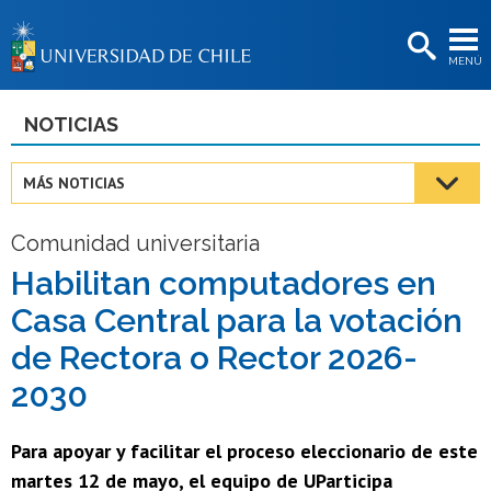
EXTENSIÓN
MENÚ
BIBLIOTECAS
LA UNIVERSIDAD
NOTICIAS
Postulantes
MÁS NOTICIAS
Estudiantes
Comunidad universitaria
Académicas/os
Habilitan computadores en
Funcionarias/os
Casa Central para la votación
Egresadas/os
de Rectora o Rector 2026-
2030
Para apoyar y facilitar el proceso eleccionario de este
martes 12 de mayo, el equipo de UParticipa