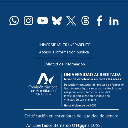
Pago de arancel y crédito exalumnos
Certificado de títulos y grados
Docentes
Postulación a concursos internos de investigación
Consulta a bases de datos
UNIVERSIDAD TRANSPARENTE
Perfeccionamiento
Acceso a información pública
Editar Portafolio Académico
Solicitud de información
Evaluación docente
Calificación académica
Postulación al AUCAI
Funcionarias/os
Cursos internos de capacitación
Bienestar del personal
Certificación en estándares de igualdad de género
Portal de movilidad interna
Certificado de renta
Av. Libertador Bernardo O'Higgins 1058,