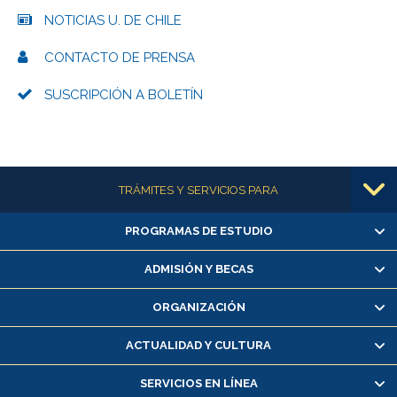
NOTICIAS U. DE CHILE
CONTACTO DE PRENSA
SUSCRIPCIÓN A BOLETÍN
Más información
TRÁMITES Y SERVICIOS PARA
PROGRAMAS DE ESTUDIO
Alumnas/os y exalumnas/os
Matrícula en línea
ADMISIÓN Y BECAS
Inscripción y cambio de asignaturas
ORGANIZACIÓN
Consulta y certificado de notas
Certificado de alumno regular
ACTUALIDAD Y CULTURA
Servicio médico y dental
SERVICIOS EN LÍNEA
Pago de arancel y crédito alumnos