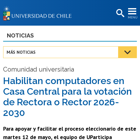
EXTENSIÓN
MENÚ
BIBLIOTECAS
LA UNIVERSIDAD
NOTICIAS
Postulantes
MÁS NOTICIAS
Estudiantes
Comunidad universitaria
Académicas/os
Habilitan computadores en
Funcionarias/os
Casa Central para la votación
Egresadas/os
de Rectora o Rector 2026-
2030
Para apoyar y facilitar el proceso eleccionario de este
martes 12 de mayo, el equipo de UParticipa