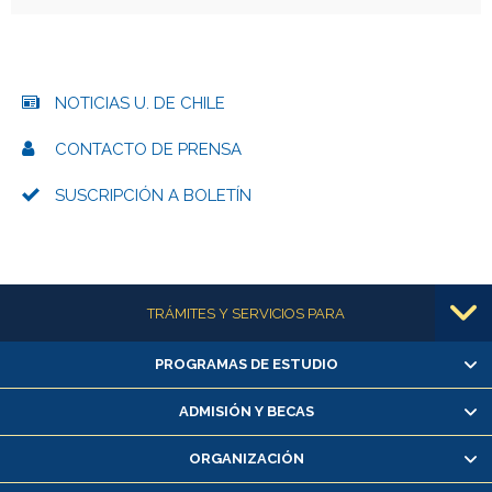
NOTICIAS U. DE CHILE
CONTACTO DE PRENSA
SUSCRIPCIÓN A BOLETÍN
Más información
TRÁMITES Y SERVICIOS PARA
PROGRAMAS DE ESTUDIO
Alumnas/os y exalumnas/os
Matrícula en línea
ADMISIÓN Y BECAS
Inscripción y cambio de asignaturas
ORGANIZACIÓN
Consulta y certificado de notas