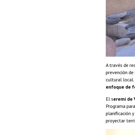
A través de re
prevención de 
cultural local.
enfoque de f
El s
eremi de 
Programa para
planificación 
proyectar terr