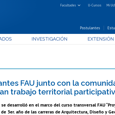
Facultades
U-Cursos
Mi Uc
Arquitectura y Urbanismo
Ciencias
Postulantes
Estu
Cs. Físicas y Matemáticas
ADOS
INVESTIGACIÓN
EXTENSIÓN
Cs. Químicas y Farmacéuticas
Cs. Veterinarias y Pecuarias
Derecho
Filosofía y Humanidades
Medicina
Estudios Avanzados en Educación
antes FAU junto con la comuni
Nutrición y Tecnología de
n trabajo territorial participati
Alimentos
 se desarrolló en el marco del curso transversal FAU “Pr
de 3er. año de las carreras de Arquitectura, Diseño y Ge