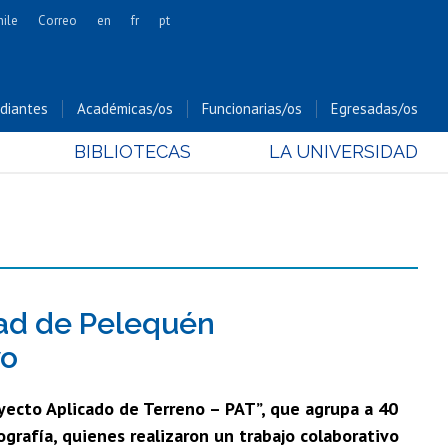
hile
Correo
en
fr
pt
Artes
Cs. Agronómicas
diantes
Académicas/os
Funcionarias/os
Egresadas/os
Cs. Forestales y Conservación
BIBLIOTECAS
LA UNIVERSIDAD
Cs. Sociales
Comunicación e Imagen
Economía y Negocios
Gobierno
Odontología
Estudios Internacionales
dad de Pelequén
Bachillerato
vo
Hospital Clínico
oyecto Aplicado de Terreno – PAT”, que agrupa a 40
ografía, quienes realizaron un trabajo colaborativo