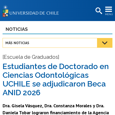
EXTENSIÓN
MENÚ
BIBLIOTECAS
LA UNIVERSIDAD
NOTICIAS
Postulantes
MÁS NOTICIAS
Estudiantes
[Escuela de Graduados]
Académicas/os
Estudiantes de Doctorado en
Funcionarias/os
Ciencias Odontológicas
Egresadas/os
UCHILE se adjudicaron Beca
ANID 2026
Dra. Gisela Vásquez, Dra. Constanza Morales y Dra.
Daniela Tobar lograron financiamiento de la Agencia