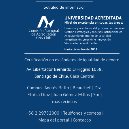
Solicitud de información
Evaluación docente
Calificación académica
Postulación al AUCAI
Funcionarias/os
Cursos internos de capacitación
Bienestar del personal
Certificación en estándares de igualdad de género
Portal de movilidad interna
Certificado de renta
Av. Libertador Bernardo O'Higgins 1058,
Santiago de Chile,
Casa Central
Certificado de renta honorarios
Gestión de correo uchile
Campus
:
Andrés Bello
|
Beauchef
|
Dra.
Editar páginas blancas
Eloísa Díaz
|
Juan Gómez Millas
|
Sur
|
más recintos
Extranjeras/os
Revalidación y reconocimiento de títulos
+56 2 29782000
|
Teléfonos y correos
|
Mapa del portal
|
Contacto
Postulación al Programa de Movilidad Estudiantil
Inscripción de asignaturas