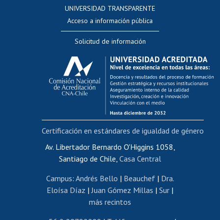
Consulta a bases de datos
UNIVERSIDAD TRANSPARENTE
Perfeccionamiento
Acceso a información pública
Editar Portafolio Académico
Solicitud de información
Evaluación docente
Calificación académica
Postulación al AUCAI
Funcionarias/os
Cursos internos de capacitación
Bienestar del personal
Certificación en estándares de igualdad de género
Portal de movilidad interna
Certificado de renta
Av. Libertador Bernardo O'Higgins 1058,
Santiago de Chile,
Casa Central
Certificado de renta honorarios
Gestión de correo uchile
Campus
:
Andrés Bello
|
Beauchef
|
Dra.
Editar páginas blancas
Eloísa Díaz
|
Juan Gómez Millas
|
Sur
|
más recintos
Extranjeras/os
Revalidación y reconocimiento de títulos