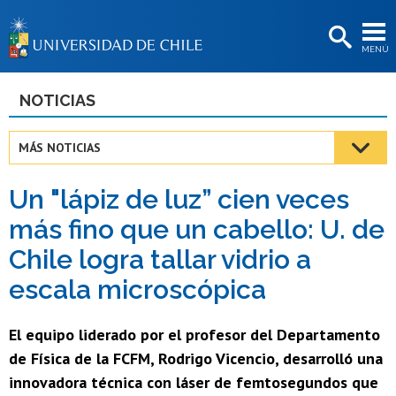
EXTENSIÓN
MENÚ
BIBLIOTECAS
LA UNIVERSIDAD
NOTICIAS
Postulantes
MÁS NOTICIAS
Estudiantes
Un "lápiz de luz” cien veces
Académicas/os
más fino que un cabello: U. de
Funcionarias/os
Chile logra tallar vidrio a
Egresadas/os
escala microscópica
El equipo liderado por el profesor del Departamento
de Física de la FCFM, Rodrigo Vicencio, desarrolló una
innovadora técnica con láser de femtosegundos que