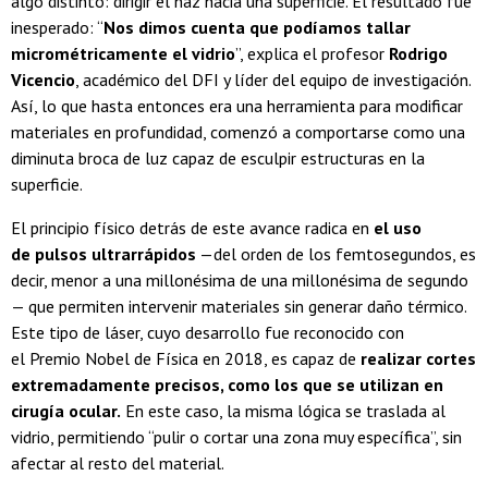
algo distinto: dirigir el haz hacia una superficie. El resultado fue
inesperado: “
Nos dimos cuenta que podíamos tallar
micrométricamente el vidrio
”, explica el profesor
Rodrigo
Vicencio
, académico del DFI y líder del equipo de investigación.
Así, lo que hasta entonces era una herramienta para modificar
materiales en profundidad, comenzó a comportarse como una
diminuta broca de luz capaz de esculpir estructuras en la
superficie.
El principio físico detrás de este avance radica en
el uso
de pulsos ultrarrápidos
—del orden de los femtosegundos, es
decir, menor a una millonésima de una millonésima de segundo
— que permiten intervenir materiales sin generar daño térmico.
Este tipo de láser, cuyo desarrollo fue reconocido con
el Premio Nobel de Física en 2018, es capaz de
realizar cortes
extremadamente precisos, como los que se utilizan en
cirugía ocular.
En este caso, la misma lógica se traslada al
vidrio, permitiendo “pulir o cortar una zona muy específica”, sin
afectar al resto del material.