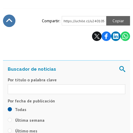
Compartir:
Copiar
https://uchile.cl/u240105
Subir
Por título o palabra clave
Todas
Última semana
Último mes