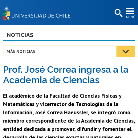
EXTENSIÓN
MENÚ
BIBLIOTECAS
LA UNIVERSIDAD
NOTICIAS
Postulantes
MÁS NOTICIAS
Estudiantes
Prof. José Correa ingresa a la
Académicas/os
Academia de Ciencias
Funcionarias/os
El académico de la Facultad de Ciencias Físicas y
Egresadas/os
Matemáticas y vicerrector de Tecnologías de la
Información, José Correa Haeussler, se integró como
miembro correspondiente de la Academia de Ciencias,
entidad dedicada a promover, difundir y fomentar el
desarrollo de las ciencias exactas y naturales en