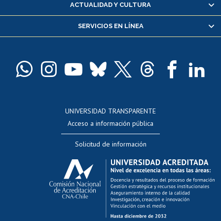
ACTUALIDAD Y CULTURA
Servicio médico y dental
SERVICIOS EN LÍNEA
Pago de arancel y crédito alumnos
Pago de arancel y crédito exalumnos
Certificado de títulos y grados
Docentes
Postulación a concursos internos de investigación
Consulta a bases de datos
UNIVERSIDAD TRANSPARENTE
Perfeccionamiento
Acceso a información pública
Editar Portafolio Académico
Solicitud de información
Evaluación docente
Calificación académica
Postulación al AUCAI
Funcionarias/os
Cursos internos de capacitación
Bienestar del personal