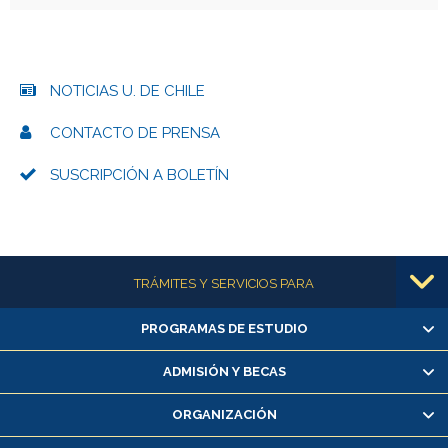
NOTICIAS U. DE CHILE
CONTACTO DE PRENSA
SUSCRIPCIÓN A BOLETÍN
Más información
TRÁMITES Y SERVICIOS PARA
PROGRAMAS DE ESTUDIO
Alumnas/os y exalumnas/os
Matrícula en línea
ADMISIÓN Y BECAS
Inscripción y cambio de asignaturas
ORGANIZACIÓN
Consulta y certificado de notas
Certificado de alumno regular