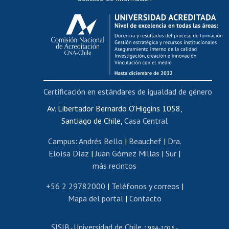
Calificación académica
Postulación al AUCAI
Funcionarias/os
Cursos internos de capacitación
Bienestar del personal
Certificación en estándares de igualdad de género
Portal de movilidad interna
Certificado de renta
Av. Libertador Bernardo O'Higgins 1058,
Santiago de Chile,
Casa Central
Certificado de renta honorarios
Gestión de correo uchile
Campus
:
Andrés Bello
|
Beauchef
|
Dra.
Editar páginas blancas
Eloísa Díaz
|
Juan Gómez Millas
|
Sur
|
más recintos
Extranjeras/os
Revalidación y reconocimiento de títulos
+56 2 29782000
|
Teléfonos y correos
|
Mapa del portal
|
Contacto
Postulación al Programa de Movilidad Estudiantil
Inscripción de asignaturas
SISIB
Universidad de Chile
Cursos de español
-
, 1994-2026 -