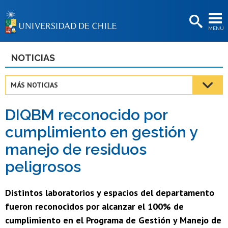
EXTENSIÓN
MENÚ
BIBLIOTECAS
LA UNIVERSIDAD
NOTICIAS
Postulantes
MÁS NOTICIAS
Estudiantes
DIQBM reconocido por
Académicas/os
cumplimiento en gestión y
Funcionarias/os
manejo de residuos
Egresadas/os
peligrosos
Distintos laboratorios y espacios del departamento
fueron reconocidos por alcanzar el 100% de
cumplimiento en el Programa de Gestión y Manejo de