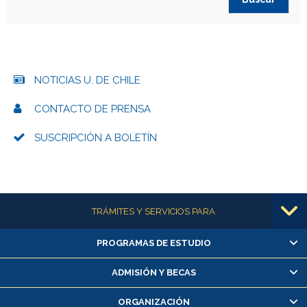
NOTICIAS U. DE CHILE
CONTACTO DE PRENSA
SUSCRIPCIÓN A BOLETÍN
Más información
TRÁMITES Y SERVICIOS PARA
PROGRAMAS DE ESTUDIO
Alumnas/os y exalumnas/os
Matrícula en línea
ADMISIÓN Y BECAS
Inscripción y cambio de asignaturas
ORGANIZACIÓN
Consulta y certificado de notas