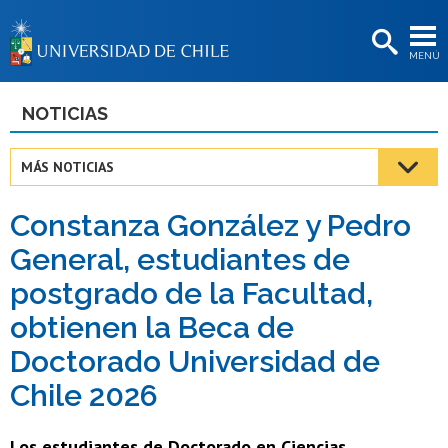
EXTENSIÓN
MENÚ
BIBLIOTECAS
LA UNIVERSIDAD
NOTICIAS
Postulantes
MÁS NOTICIAS
Estudiantes
Constanza González y Pedro
Académicas/os
General, estudiantes de
Funcionarias/os
postgrado de la Facultad,
Egresadas/os
obtienen la Beca de
Doctorado Universidad de
Chile 2026
Los estudiantes de Doctorado en Ciencias