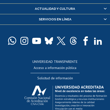
Certificado de alumno regular
ACTUALIDAD Y CULTURA
Servicio médico y dental
SERVICIOS EN LÍNEA
Pago de arancel y crédito alumnos
Pago de arancel y crédito exalumnos
Certificado de títulos y grados
Docentes
Postulación a concursos internos de investigación
Consulta a bases de datos
UNIVERSIDAD TRANSPARENTE
Perfeccionamiento
Acceso a información pública
Editar Portafolio Académico
Solicitud de información
Evaluación docente
Calificación académica
Postulación al AUCAI
Funcionarias/os
Cursos internos de capacitación