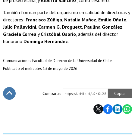
de prosecretaria, y
Alberto Sánchez
, como tesorero.
También forman parte del organismo en calidad de directoras y
directores:
Francisco Zúñiga
,
Natalia Muñoz
,
Emilio Oñate
,
Julio Pallavicini
,
Carmen G. Droguett
,
Paulina González
,
Graciela Correa
y
Cristóbal Osorio
, además del director
honorario
Domingo Hernández
.
Comunicaciones Facultad de Derecho de la Universidad de Chile
Publicado el miércoles 13 de mayo de 2026
Compartir:
Copiar
https://uchile.cl/u240128
Subir