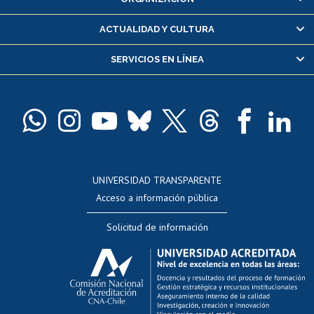
Consulta y certificado de notas
Certificado de alumno regular
ACTUALIDAD Y CULTURA
Servicio médico y dental
SERVICIOS EN LÍNEA
Pago de arancel y crédito alumnos
Pago de arancel y crédito exalumnos
Certificado de títulos y grados
Docentes
Postulación a concursos internos de investigación
Consulta a bases de datos
UNIVERSIDAD TRANSPARENTE
Perfeccionamiento
Acceso a información pública
Editar Portafolio Académico
Solicitud de información
Evaluación docente
Calificación académica
Postulación al AUCAI
Funcionarias/os