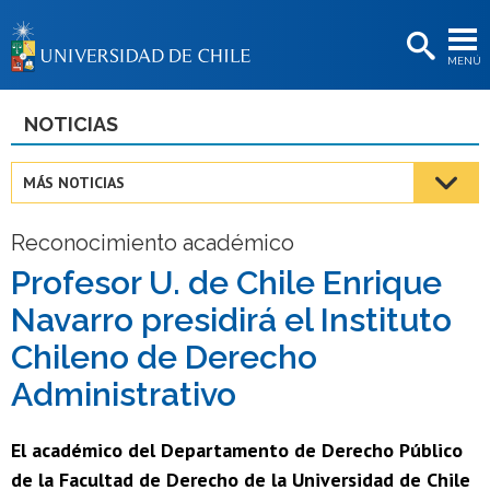
EXTENSIÓN
MENÚ
BIBLIOTECAS
LA UNIVERSIDAD
NOTICIAS
Postulantes
MÁS NOTICIAS
Estudiantes
Reconocimiento académico
Académicas/os
Profesor U. de Chile Enrique
Funcionarias/os
Navarro presidirá el Instituto
Egresadas/os
Chileno de Derecho
Administrativo
El académico del Departamento de Derecho Público
de la Facultad de Derecho de la Universidad de Chile