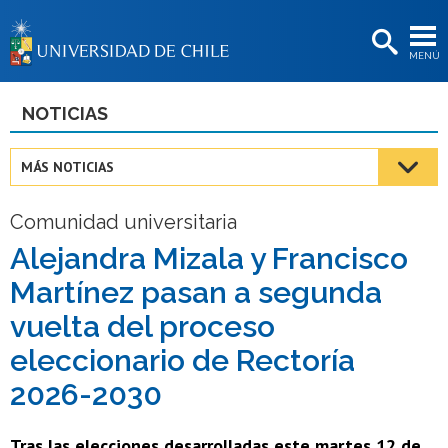
EXTENSIÓN
MENÚ
BIBLIOTECAS
LA UNIVERSIDAD
NOTICIAS
Postulantes
MÁS NOTICIAS
Estudiantes
Comunidad universitaria
Académicas/os
Alejandra Mizala y Francisco
Funcionarias/os
Martínez pasan a segunda
Egresadas/os
vuelta del proceso
eleccionario de Rectoría
2026-2030
Tras las elecciones desarrolladas este martes 12 de