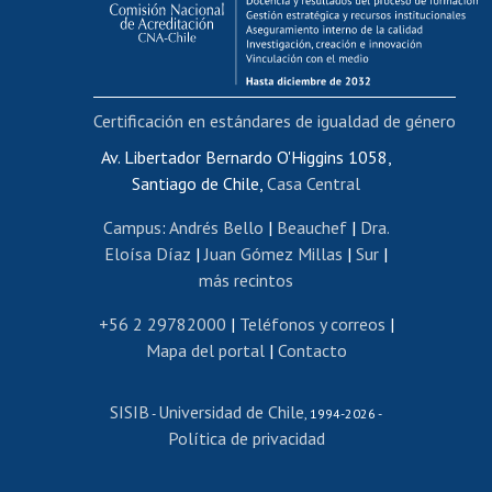
Funcionarias/os
Cursos internos de capacitación
Bienestar del personal
Certificación en estándares de igualdad de género
Portal de movilidad interna
Certificado de renta
Av. Libertador Bernardo O'Higgins 1058,
Santiago de Chile,
Casa Central
Certificado de renta honorarios
Gestión de correo uchile
Campus
:
Andrés Bello
|
Beauchef
|
Dra.
Editar páginas blancas
Eloísa Díaz
|
Juan Gómez Millas
|
Sur
|
más recintos
Extranjeras/os
Revalidación y reconocimiento de títulos
+56 2 29782000
|
Teléfonos y correos
|
Mapa del portal
|
Contacto
Postulación al Programa de Movilidad Estudiantil
Inscripción de asignaturas
SISIB
Universidad de Chile
Cursos de español
-
, 1994-2026 -
Política de privacidad
Mi Uchile
Ayuda tecnológica
Tarjeta TUI
Wifi