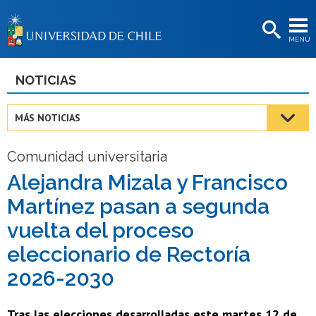
EXTENSIÓN
MENÚ
BIBLIOTECAS
LA UNIVERSIDAD
NOTICIAS
Postulantes
MÁS NOTICIAS
Estudiantes
Comunidad universitaria
Académicas/os
Alejandra Mizala y Francisco
Funcionarias/os
Martínez pasan a segunda
Egresadas/os
vuelta del proceso
eleccionario de Rectoría
2026-2030
Tras las elecciones desarrolladas este martes 12 de