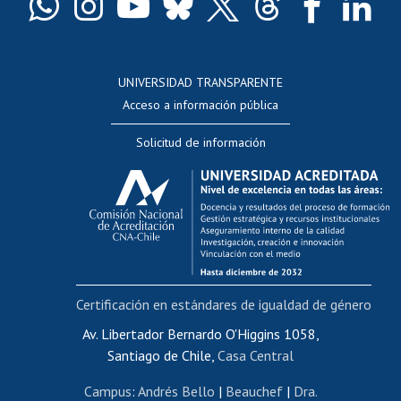
Docentes
Postulación a concursos internos de investigación
Consulta a bases de datos
UNIVERSIDAD TRANSPARENTE
Perfeccionamiento
Acceso a información pública
Editar Portafolio Académico
Solicitud de información
Evaluación docente
Calificación académica
Postulación al AUCAI
Funcionarias/os
Cursos internos de capacitación
Bienestar del personal
Certificación en estándares de igualdad de género
Portal de movilidad interna
Certificado de renta
Av. Libertador Bernardo O'Higgins 1058,
Santiago de Chile,
Casa Central
Certificado de renta honorarios
Gestión de correo uchile
Campus
:
Andrés Bello
|
Beauchef
|
Dra.