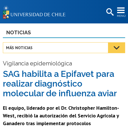
EXTENSIÓN
MENÚ
BIBLIOTECAS
LA UNIVERSIDAD
NOTICIAS
Postulantes
MÁS NOTICIAS
Estudiantes
Vigilancia epidemiológica
Académicas/os
SAG habilita a Epifavet para
Funcionarias/os
realizar diagnóstico
Egresadas/os
molecular de influenza aviar
El equipo, liderado por el Dr. Christopher Hamilton-
West, recibió la autorización del Servicio Agrícola y
Ganadero tras implementar protocolos