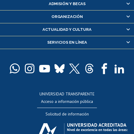
Matrícula en línea
ADMISIÓN Y BECAS
Inscripción y cambio de asignaturas
ORGANIZACIÓN
Consulta y certificado de notas
Certificado de alumno regular
ACTUALIDAD Y CULTURA
Servicio médico y dental
SERVICIOS EN LÍNEA
Pago de arancel y crédito alumnos
Pago de arancel y crédito exalumnos
Certificado de títulos y grados
Docentes
Postulación a concursos internos de investigación
Consulta a bases de datos
UNIVERSIDAD TRANSPARENTE
Perfeccionamiento
Acceso a información pública
Editar Portafolio Académico
Solicitud de información
Evaluación docente
Calificación académica
Postulación al AUCAI