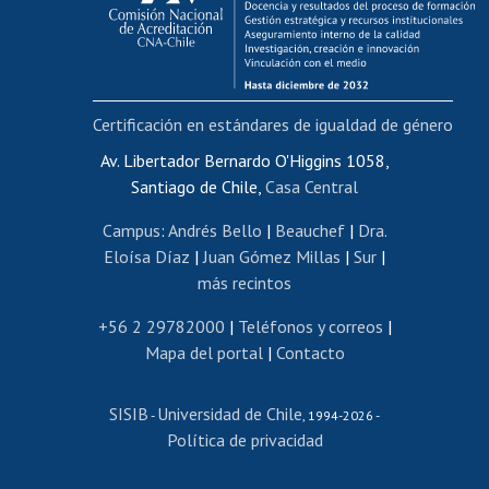
Funcionarias/os
Cursos internos de capacitación
Bienestar del personal
Certificación en estándares de igualdad de género
Portal de movilidad interna
Certificado de renta
Av. Libertador Bernardo O'Higgins 1058,
Santiago de Chile,
Casa Central
Certificado de renta honorarios
Gestión de correo uchile
Campus
:
Andrés Bello
|
Beauchef
|
Dra.
Editar páginas blancas
Eloísa Díaz
|
Juan Gómez Millas
|
Sur
|
más recintos
Extranjeras/os
Revalidación y reconocimiento de títulos
+56 2 29782000
|
Teléfonos y correos
|
Mapa del portal
|
Contacto
Postulación al Programa de Movilidad Estudiantil
Inscripción de asignaturas
SISIB
Universidad de Chile
Cursos de español
-
, 1994-2026 -
Política de privacidad
Mi Uchile
Ayuda tecnológica
Tarjeta TUI
Wifi