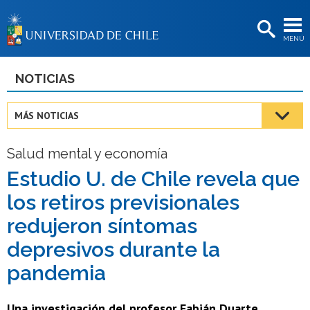
EXTENSIÓN
MENÚ
BIBLIOTECAS
LA UNIVERSIDAD
NOTICIAS
Postulantes
MÁS NOTICIAS
Estudiantes
Salud mental y economía
Académicas/os
Estudio U. de Chile revela que
Funcionarias/os
los retiros previsionales
Egresadas/os
redujeron síntomas
depresivos durante la
pandemia
Una investigación del profesor Fabián Duarte,