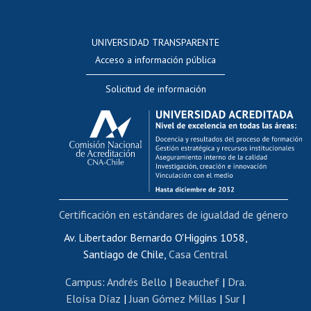
Postulación a concursos internos de investigación
Consulta a bases de datos
UNIVERSIDAD TRANSPARENTE
Perfeccionamiento
Acceso a información pública
Editar Portafolio Académico
Solicitud de información
Evaluación docente
Calificación académica
Postulación al AUCAI
Funcionarias/os
Cursos internos de capacitación
Bienestar del personal
Certificación en estándares de igualdad de género
Portal de movilidad interna
Certificado de renta
Av. Libertador Bernardo O'Higgins 1058,
Santiago de Chile,
Casa Central
Certificado de renta honorarios
Gestión de correo uchile
Campus
:
Andrés Bello
|
Beauchef
|
Dra.
Editar páginas blancas
Eloísa Díaz
|
Juan Gómez Millas
|
Sur
|