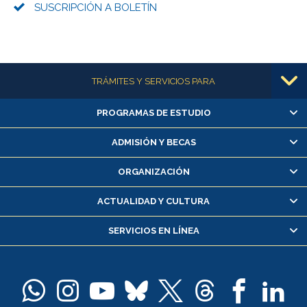
SUSCRIPCIÓN A BOLETÍN
Más información
TRÁMITES Y SERVICIOS PARA
PROGRAMAS DE ESTUDIO
Alumnas/os y exalumnas/os
Matrícula en línea
ADMISIÓN Y BECAS
Inscripción y cambio de asignaturas
ORGANIZACIÓN
Consulta y certificado de notas
Certificado de alumno regular
ACTUALIDAD Y CULTURA
Servicio médico y dental
SERVICIOS EN LÍNEA
Pago de arancel y crédito alumnos
Pago de arancel y crédito exalumnos
Certificado de títulos y grados
Docentes