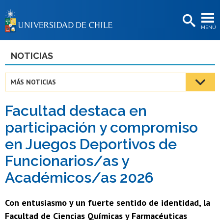
EXTENSIÓN
MENÚ
BIBLIOTECAS
LA UNIVERSIDAD
NOTICIAS
Postulantes
MÁS NOTICIAS
Estudiantes
Facultad destaca en
Académicas/os
participación y compromiso
Funcionarias/os
en Juegos Deportivos de
Egresadas/os
Funcionarios/as y
Académicos/as 2026
Con entusiasmo y un fuerte sentido de identidad, la
Facultad de Ciencias Químicas y Farmacéuticas