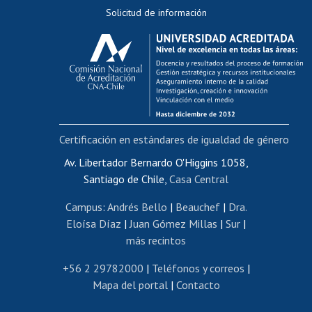
Solicitud de información
Evaluación docente
Calificación académica
Postulación al AUCAI
Funcionarias/os
Cursos internos de capacitación
Bienestar del personal
Certificación en estándares de igualdad de género
Portal de movilidad interna
Certificado de renta
Av. Libertador Bernardo O'Higgins 1058,
Santiago de Chile,
Casa Central
Certificado de renta honorarios
Gestión de correo uchile
Campus
:
Andrés Bello
|
Beauchef
|
Dra.
Editar páginas blancas
Eloísa Díaz
|
Juan Gómez Millas
|
Sur
|
más recintos
Extranjeras/os
Revalidación y reconocimiento de títulos
+56 2 29782000
|
Teléfonos y correos
|
Mapa del portal
|
Contacto
Postulación al Programa de Movilidad Estudiantil
Inscripción de asignaturas