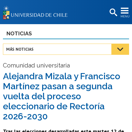
EXTENSIÓN
MENÚ
BIBLIOTECAS
LA UNIVERSIDAD
NOTICIAS
Postulantes
MÁS NOTICIAS
Estudiantes
Comunidad universitaria
Académicas/os
Alejandra Mizala y Francisco
Funcionarias/os
Martínez pasan a segunda
Egresadas/os
vuelta del proceso
eleccionario de Rectoría
2026-2030
Tras las elecciones desarrolladas este martes 12 de