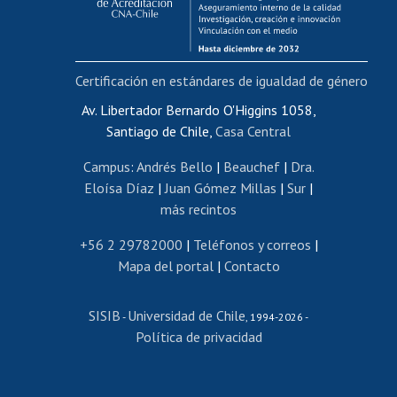
Funcionarias/os
Cursos internos de capacitación
Bienestar del personal
Certificación en estándares de igualdad de género
Portal de movilidad interna
Certificado de renta
Av. Libertador Bernardo O'Higgins 1058,
Santiago de Chile,
Casa Central
Certificado de renta honorarios
Gestión de correo uchile
Campus
:
Andrés Bello
|
Beauchef
|
Dra.
Editar páginas blancas
Eloísa Díaz
|
Juan Gómez Millas
|
Sur
|
más recintos
Extranjeras/os
Revalidación y reconocimiento de títulos
+56 2 29782000
|
Teléfonos y correos
|
Mapa del portal
|
Contacto
Postulación al Programa de Movilidad Estudiantil
Inscripción de asignaturas
SISIB
Universidad de Chile
Cursos de español
-
, 1994-2026 -
Política de privacidad
Mi Uchile
Ayuda tecnológica
Tarjeta TUI
Wifi
Acoso laboral, sexual y violencia