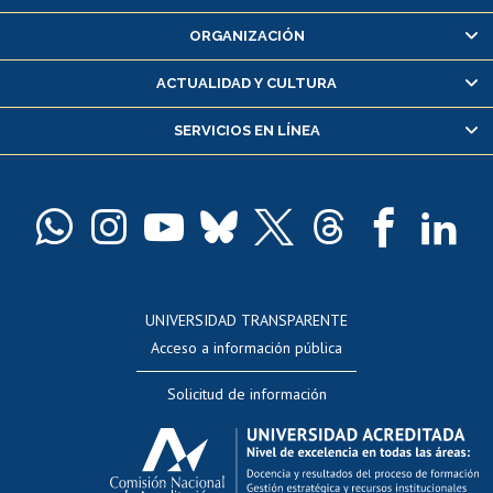
Inscripción y cambio de asignaturas
ORGANIZACIÓN
Consulta y certificado de notas
Certificado de alumno regular
ACTUALIDAD Y CULTURA
Servicio médico y dental
SERVICIOS EN LÍNEA
Pago de arancel y crédito alumnos
Pago de arancel y crédito exalumnos
Certificado de títulos y grados
Docentes
Postulación a concursos internos de investigación
Consulta a bases de datos
UNIVERSIDAD TRANSPARENTE
Perfeccionamiento
Acceso a información pública
Editar Portafolio Académico
Solicitud de información
Evaluación docente
Calificación académica
Postulación al AUCAI