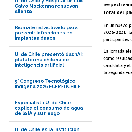
U. de Chile y Hospital Dr. Luis
respectivame
Calvo Mackenna renuevan
alianza
total del pa
En un nuevo
p
Biomaterial activado para
2026-2030
, 
prevenir infecciones en
implantes óseos
participantes 
La jornada ele
U. de Chile presentó dashAI:
como resultad
plataforma chilena de
inteligencia artificial
candidata y el
la segunda vu
5° Congreso Tecnológico
Indígena 2026 FCFM-UCHILE
Especialista U. de Chile
explica el consumo de agua
de la IA y su riesgo
U. de Chile es la institución