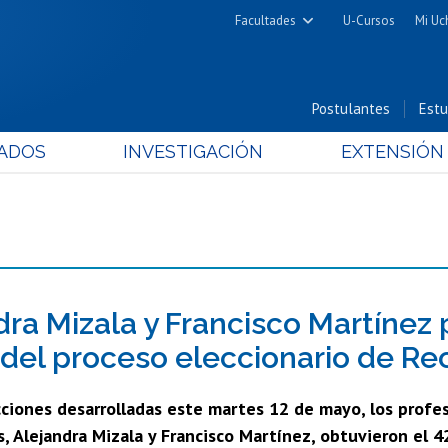
Facultades
U-Cursos
Mi Uc
Arquitectura y Urbanismo
Ciencias
Postulantes
Estu
Cs. Físicas y Matemáticas
ADOS
INVESTIGACIÓN
EXTENSIÓN
Cs. Químicas y Farmacéuticas
Cs. Veterinarias y Pecuarias
Derecho
Filosofía y Humanidades
Medicina
Estudios Avanzados en Educación
dra Mizala y Francisco Martínez
Nutrición y Tecnología de
 del proceso eleccionario de Re
Alimentos
cciones desarrolladas este martes 12 de mayo, los profeso
, Alejandra Mizala y Francisco Martínez, obtuvieron el 4