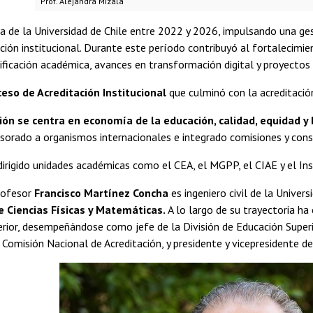
Prof. Alejandra Mizala
a de la Universidad de Chile entre 2022 y 2026, impulsando una ges
ción institucional. Durante este período contribuyó al fortalecimien
ificación académica, avances en transformación digital y proyectos
ceso de Acreditación Institucional
que culminó con la acreditació
ión se centra en economía de la educación, calidad, equidad 
sorado a organismos internacionales e integrado comisiones y conse
irigido unidades académicas como el CEA, el MGPP, el CIAE y el In
rofesor
Francisco Martínez Concha
es ingeniero civil de la Univers
e Ciencias Físicas y Matemáticas.
A lo largo de su trayectoria ha
rior, desempeñándose como jefe de la División de Educación Superio
a Comisión Nacional de Acreditación, y presidente y vicepresidente d