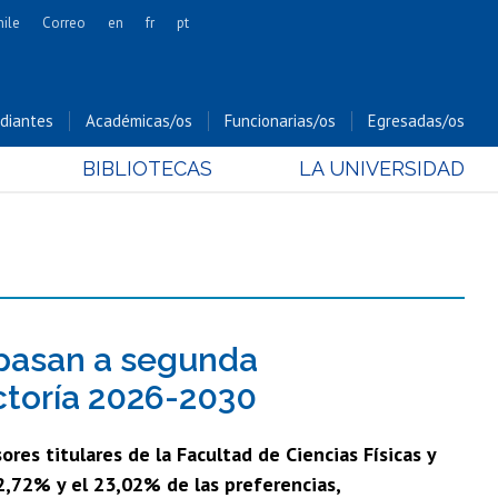
hile
Correo
en
fr
pt
Artes
Cs. Agronómicas
diantes
Académicas/os
Funcionarias/os
Egresadas/os
Cs. Forestales y Conservación
BIBLIOTECAS
LA UNIVERSIDAD
Cs. Sociales
Comunicación e Imagen
Economía y Negocios
Gobierno
Odontología
Estudios Internacionales
 pasan a segunda
Bachillerato
ctoría 2026-2030
Hospital Clínico
res titulares de la Facultad de Ciencias Físicas y
2,72% y el 23,02% de las preferencias,