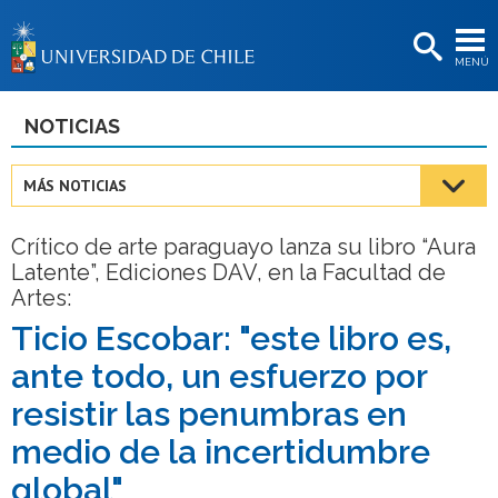
EXTENSIÓN
MENÚ
BIBLIOTECAS
LA UNIVERSIDAD
NOTICIAS
Postulantes
MÁS NOTICIAS
Estudiantes
Crítico de arte paraguayo lanza su libro “Aura
Académicas/os
Latente”, Ediciones DAV, en la Facultad de
Artes:
Funcionarias/os
Ticio Escobar: "este libro es,
Egresadas/os
ante todo, un esfuerzo por
resistir las penumbras en
medio de la incertidumbre
global"