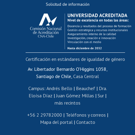
Solicitud de información
Evaluación docente
Calificación académica
Postulación al AUCAI
Funcionarias/os
Cursos internos de capacitación
Bienestar del personal
Certificación en estándares de igualdad de género
Portal de movilidad interna
Certificado de renta
Av. Libertador Bernardo O'Higgins 1058,
Santiago de Chile,
Casa Central
Certificado de renta honorarios
Gestión de correo uchile
Campus
:
Andrés Bello
|
Beauchef
|
Dra.
Editar páginas blancas
Eloísa Díaz
|
Juan Gómez Millas
|
Sur
|
más recintos
Extranjeras/os
Revalidación y reconocimiento de títulos
+56 2 29782000
|
Teléfonos y correos
|
Mapa del portal
|
Contacto
Postulación al Programa de Movilidad Estudiantil
Inscripción de asignaturas