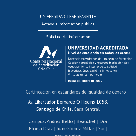
Postulación a concursos internos de investigación
Consulta a bases de datos
UNIVERSIDAD TRANSPARENTE
Perfeccionamiento
Acceso a información pública
Editar Portafolio Académico
Solicitud de información
Evaluación docente
Calificación académica
Postulación al AUCAI
Funcionarias/os
Cursos internos de capacitación
Bienestar del personal
Certificación en estándares de igualdad de género
Portal de movilidad interna
Certificado de renta
Av. Libertador Bernardo O'Higgins 1058,
Santiago de Chile,
Casa Central
Certificado de renta honorarios
Gestión de correo uchile
Campus
:
Andrés Bello
|
Beauchef
|
Dra.
Editar páginas blancas
Eloísa Díaz
|
Juan Gómez Millas
|
Sur
|
más recintos