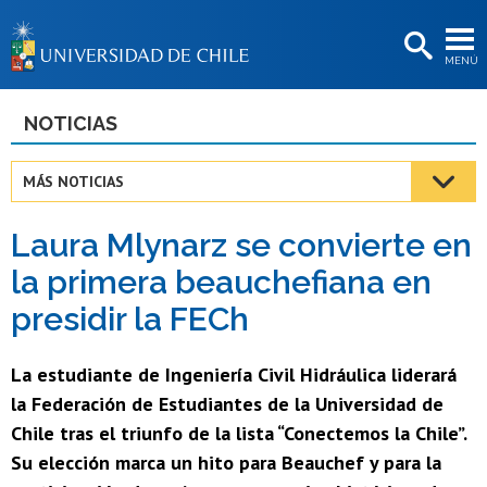
EXTENSIÓN
MENÚ
BIBLIOTECAS
LA UNIVERSIDAD
NOTICIAS
Postulantes
MÁS NOTICIAS
Estudiantes
Laura Mlynarz se convierte en
Académicas/os
la primera beauchefiana en
Funcionarias/os
presidir la FECh
Egresadas/os
La estudiante de Ingeniería Civil Hidráulica liderará
la Federación de Estudiantes de la Universidad de
Chile tras el triunfo de la lista “Conectemos la Chile”.
Su elección marca un hito para Beauchef y para la