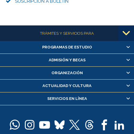
SUSCRIPCIÓN A BOLETÍN
Más información
TRÁMITES Y SERVICIOS PARA
PROGRAMAS DE ESTUDIO
Alumnas/os y exalumnas/os
Matrícula en línea
ADMISIÓN Y BECAS
Inscripción y cambio de asignaturas
ORGANIZACIÓN
Consulta y certificado de notas
Certificado de alumno regular
ACTUALIDAD Y CULTURA
Servicio médico y dental
SERVICIOS EN LÍNEA
Pago de arancel y crédito alumnos
Pago de arancel y crédito exalumnos
Certificado de títulos y grados
Docentes