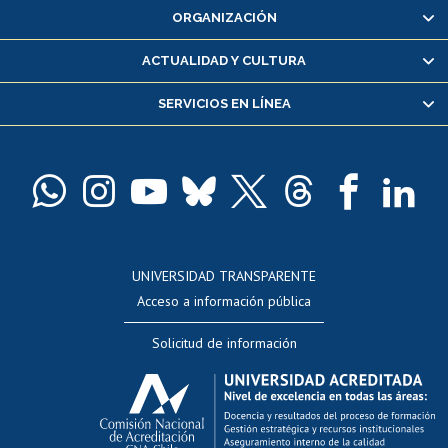
ORGANIZACIÓN
Consulta y certificado de notas
Certificado de alumno regular
ACTUALIDAD Y CULTURA
Servicio médico y dental
SERVICIOS EN LÍNEA
Pago de arancel y crédito alumnos
Pago de arancel y crédito exalumnos
Certificado de títulos y grados
Docentes
Postulación a concursos internos de investigación
Consulta a bases de datos
UNIVERSIDAD TRANSPARENTE
Perfeccionamiento
Acceso a información pública
Editar Portafolio Académico
Solicitud de información
Evaluación docente
Calificación académica
Postulación al AUCAI
Funcionarias/os