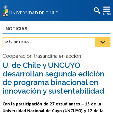
EXTENSIÓN
MENÚ
BIBLIOTECAS
LA UNIVERSIDAD
NOTICIAS
Postulantes
MÁS NOTICIAS
Estudiantes
Cooperación trasandina en acción
Académicas/os
U. de Chile y UNCUYO
Funcionarias/os
desarrollan segunda edición
Egresadas/os
de programa binacional en
innovación y sustentabilidad
Con la participación de 27 estudiantes —15 de la
Universidad Nacional de Cuyo (UNCUYO) y 12 de la