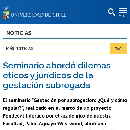
EXTENSIÓN
MENÚ
BIBLIOTECAS
LA UNIVERSIDAD
NOTICIAS
Postulantes
MÁS NOTICIAS
Estudiantes
Seminario abordó dilemas
Académicas/os
éticos y jurídicos de la
Funcionarias/os
gestación subrogada
Egresadas/os
El seminario "Gestación por subrogación: ¿Qué y cómo
regular?", realizado en el marco de un proyecto
Fondecyt liderado por el académico de nuestra
Facultad, Pablo Aguayo Westwood, abrió una