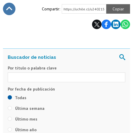
Compartir:
Copiar
https://uchile.cl/u240215
Subir
Por título o palabra clave
Todas
Última semana
Último mes
Último año