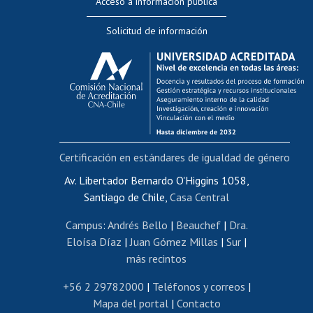
Acceso a información pública
Editar Portafolio Académico
Solicitud de información
Evaluación docente
Calificación académica
Postulación al AUCAI
Funcionarias/os
Cursos internos de capacitación
Bienestar del personal
Certificación en estándares de igualdad de género
Portal de movilidad interna
Certificado de renta
Av. Libertador Bernardo O'Higgins 1058,
Santiago de Chile,
Casa Central
Certificado de renta honorarios
Gestión de correo uchile
Campus
:
Andrés Bello
|
Beauchef
|
Dra.
Editar páginas blancas
Eloísa Díaz
|
Juan Gómez Millas
|
Sur
|
más recintos
Extranjeras/os
Revalidación y reconocimiento de títulos
+56 2 29782000
|
Teléfonos y correos
|
Mapa del portal
|
Contacto
Postulación al Programa de Movilidad Estudiantil