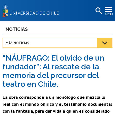
EXTENSIÓN
MENÚ
BIBLIOTECAS
LA UNIVERSIDAD
NOTICIAS
Postulantes
MÁS NOTICIAS
Estudiantes
“NÁUFRAGO: El olvido de un
Académicas/os
fundador”: Al rescate de la
Funcionarias/os
memoria del precursor del
Egresadas/os
teatro en Chile.
La obra corresponde a un monólogo que mezcla lo
real con el mundo onírico y el testimonio documental
con la fantasía, para dar vida a quien es considerado