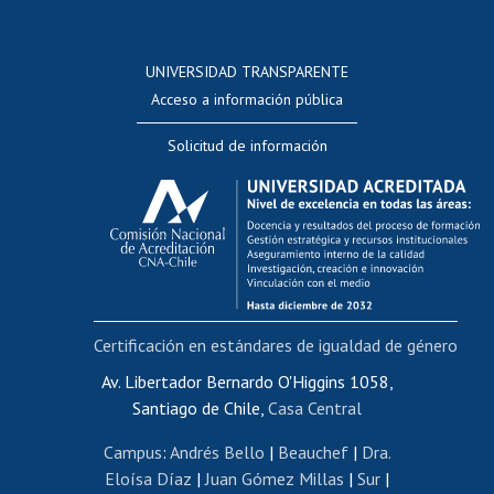
Postulación a concursos internos de investigación
Consulta a bases de datos
UNIVERSIDAD TRANSPARENTE
Perfeccionamiento
Acceso a información pública
Editar Portafolio Académico
Solicitud de información
Evaluación docente
Calificación académica
Postulación al AUCAI
Funcionarias/os
Cursos internos de capacitación
Bienestar del personal
Certificación en estándares de igualdad de género
Portal de movilidad interna
Certificado de renta
Av. Libertador Bernardo O'Higgins 1058,
Santiago de Chile,
Casa Central
Certificado de renta honorarios
Gestión de correo uchile
Campus
:
Andrés Bello
|
Beauchef
|
Dra.
Editar páginas blancas
Eloísa Díaz
|
Juan Gómez Millas
|
Sur
|