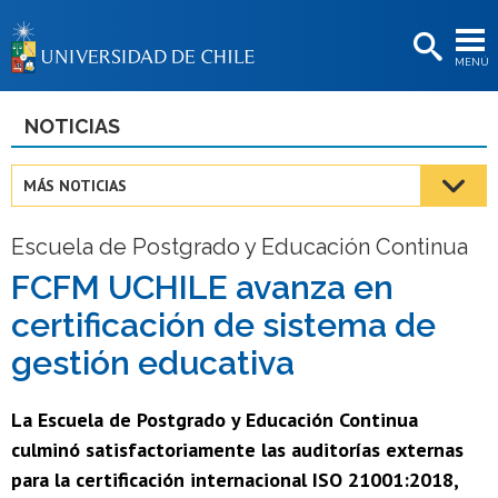
EXTENSIÓN
MENÚ
BIBLIOTECAS
LA UNIVERSIDAD
NOTICIAS
Postulantes
MÁS NOTICIAS
Estudiantes
Escuela de Postgrado y Educación Continua
Académicas/os
FCFM UCHILE avanza en
Funcionarias/os
certificación de sistema de
Egresadas/os
gestión educativa
La Escuela de Postgrado y Educación Continua
culminó satisfactoriamente las auditorías externas
para la certificación internacional ISO 21001:2018,