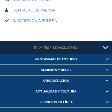
CONTACTO DE PRENSA
SUSCRIPCIÓN A BOLETÍN
Más información
TRÁMITES Y SERVICIOS PARA
PROGRAMAS DE ESTUDIO
Alumnas/os y exalumnas/os
Matrícula en línea
ADMISIÓN Y BECAS
Inscripción y cambio de asignaturas
ORGANIZACIÓN
Consulta y certificado de notas
Certificado de alumno regular
ACTUALIDAD Y CULTURA
Servicio médico y dental
SERVICIOS EN LÍNEA
Pago de arancel y crédito alumnos
Pago de arancel y crédito exalumnos