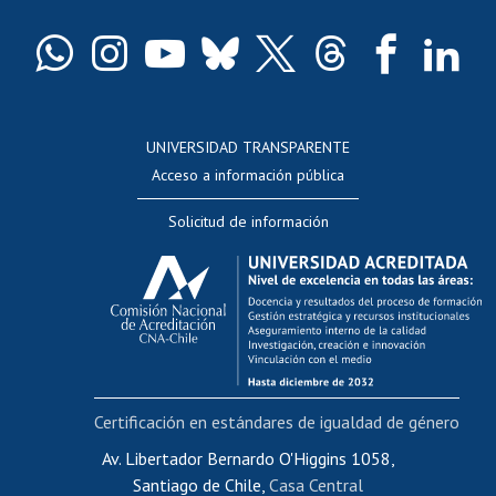
Certificado de títulos y grados
Docentes
Postulación a concursos internos de investigación
Consulta a bases de datos
UNIVERSIDAD TRANSPARENTE
Perfeccionamiento
Acceso a información pública
Editar Portafolio Académico
Solicitud de información
Evaluación docente
Calificación académica
Postulación al AUCAI
Funcionarias/os
Cursos internos de capacitación
Bienestar del personal
Certificación en estándares de igualdad de género
Portal de movilidad interna
Certificado de renta
Av. Libertador Bernardo O'Higgins 1058,
Santiago de Chile,
Casa Central
Certificado de renta honorarios