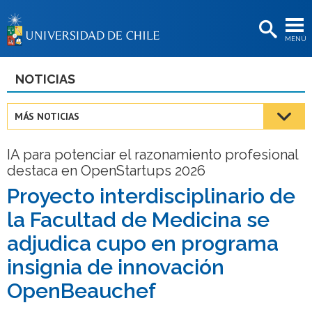
EXTENSIÓN
MENÚ
BIBLIOTECAS
LA UNIVERSIDAD
NOTICIAS
Postulantes
MÁS NOTICIAS
Estudiantes
IA para potenciar el razonamiento profesional
Académicas/os
destaca en OpenStartups 2026
Funcionarias/os
Proyecto interdisciplinario de
la Facultad de Medicina se
Egresadas/os
adjudica cupo en programa
insignia de innovación
OpenBeauchef