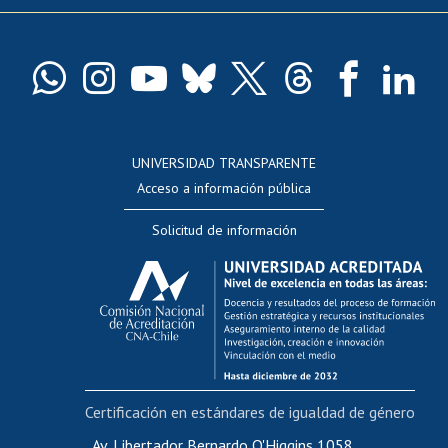
Pago de arancel y crédito exalumnos
Certificado de títulos y grados
Docentes
Postulación a concursos internos de investigación
Consulta a bases de datos
UNIVERSIDAD TRANSPARENTE
Perfeccionamiento
Acceso a información pública
Editar Portafolio Académico
Solicitud de información
Evaluación docente
Calificación académica
Postulación al AUCAI
Funcionarias/os
Cursos internos de capacitación
Bienestar del personal
Certificación en estándares de igualdad de género
Portal de movilidad interna
Certificado de renta
Av. Libertador Bernardo O'Higgins 1058,