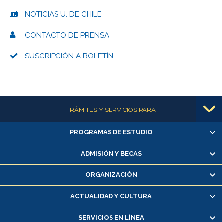
NOTICIAS U. DE CHILE
CONTACTO DE PRENSA
SUSCRIPCIÓN A BOLETÍN
Más información
TRÁMITES Y SERVICIOS PARA
PROGRAMAS DE ESTUDIO
Alumnas/os y exalumnas/os
Matrícula en línea
ADMISIÓN Y BECAS
Inscripción y cambio de asignaturas
ORGANIZACIÓN
Consulta y certificado de notas
Certificado de alumno regular
ACTUALIDAD Y CULTURA
Servicio médico y dental
SERVICIOS EN LÍNEA
Pago de arancel y crédito alumnos