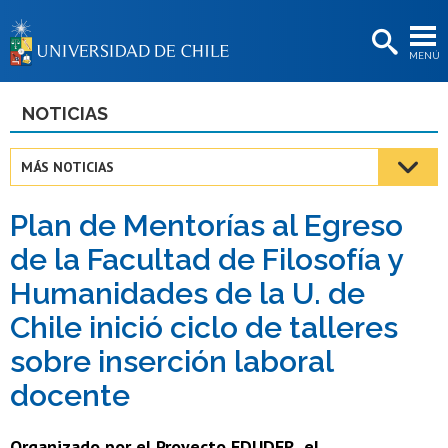
EXTENSIÓN
MENÚ
BIBLIOTECAS
LA UNIVERSIDAD
NOTICIAS
Postulantes
MÁS NOTICIAS
Estudiantes
Plan de Mentorías al Egreso
Académicas/os
de la Facultad de Filosofía y
Funcionarias/os
Humanidades de la U. de
Egresadas/os
Chile inició ciclo de talleres
sobre inserción laboral
docente
Organizado por el Proyecto EDUDER, el