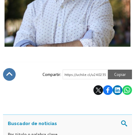
Compartir:
Copiar
https://uchile.cl/u240235
Subir
Por título o palabra clave