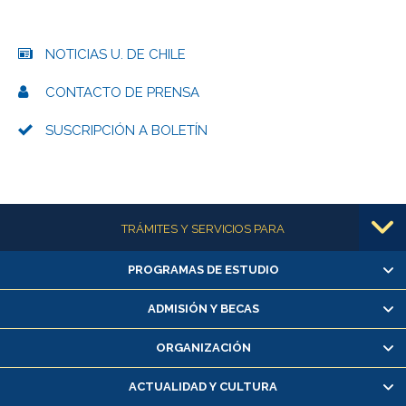
NOTICIAS U. DE CHILE
CONTACTO DE PRENSA
SUSCRIPCIÓN A BOLETÍN
Más información
TRÁMITES Y SERVICIOS PARA
PROGRAMAS DE ESTUDIO
Alumnas/os y exalumnas/os
Matrícula en línea
ADMISIÓN Y BECAS
Inscripción y cambio de asignaturas
ORGANIZACIÓN
Consulta y certificado de notas
Certificado de alumno regular
ACTUALIDAD Y CULTURA
Servicio médico y dental