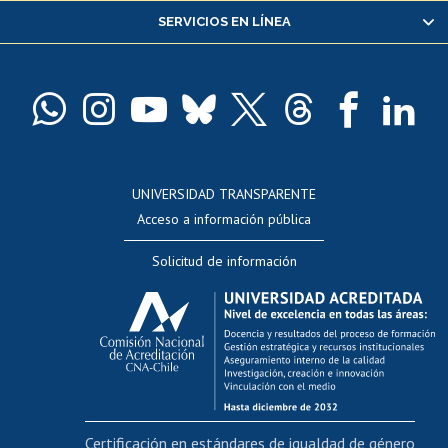
SERVICIOS EN LÍNEA
Pago de arancel y crédito alumnos
Pago de arancel y crédito exalumnos
Certificado de títulos y grados
Docentes
Postulación a concursos internos de investigación
Consulta a bases de datos
UNIVERSIDAD TRANSPARENTE
Perfeccionamiento
Acceso a información pública
Editar Portafolio Académico
Solicitud de información
Evaluación docente
Calificación académica
Postulación al AUCAI
Funcionarias/os
Cursos internos de capacitación
Bienestar del personal
Certificación en estándares de igualdad de género
Portal de movilidad interna