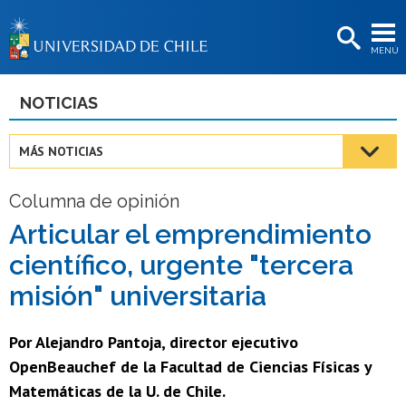
EXTENSIÓN
MENÚ
BIBLIOTECAS
LA UNIVERSIDAD
NOTICIAS
Postulantes
MÁS NOTICIAS
Estudiantes
Columna de opinión
Académicas/os
Articular el emprendimiento
Funcionarias/os
científico, urgente "tercera
Egresadas/os
misión" universitaria
Por Alejandro Pantoja, director ejecutivo
OpenBeauchef de la Facultad de Ciencias Físicas y
Matemáticas de la U. de Chile.