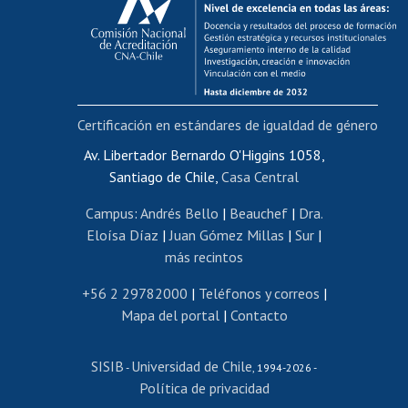
Postulación al AUCAI
Funcionarias/os
Cursos internos de capacitación
Bienestar del personal
Certificación en estándares de igualdad de género
Portal de movilidad interna
Certificado de renta
Av. Libertador Bernardo O'Higgins 1058,
Santiago de Chile,
Casa Central
Certificado de renta honorarios
Gestión de correo uchile
Campus
:
Andrés Bello
|
Beauchef
|
Dra.
Editar páginas blancas
Eloísa Díaz
|
Juan Gómez Millas
|
Sur
|
más recintos
Extranjeras/os
Revalidación y reconocimiento de títulos
+56 2 29782000
|
Teléfonos y correos
|
Mapa del portal
|
Contacto
Postulación al Programa de Movilidad Estudiantil
Inscripción de asignaturas
SISIB
Universidad de Chile
Cursos de español
-
, 1994-2026 -
Política de privacidad