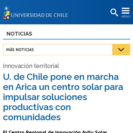
EXTENSIÓN
MENÚ
BIBLIOTECAS
LA UNIVERSIDAD
NOTICIAS
Postulantes
MÁS NOTICIAS
Estudiantes
Innovación territorial
Académicas/os
U. de Chile pone en marcha
Funcionarias/os
en Arica un centro solar para
Egresadas/os
impulsar soluciones
productivas con
comunidades
El Centro Regional de Innovación Ayllu Solar,