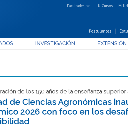
Facultades
U-Cursos
Mi Uc
Arquitectura y Urbanismo
Ciencias
Postulantes
Estu
Cs. Físicas y Matemáticas
ADOS
INVESTIGACIÓN
EXTENSIÓN
Cs. Químicas y Farmacéuticas
Cs. Veterinarias y Pecuarias
Derecho
Filosofía y Humanidades
Medicina
Estudios Avanzados en Educación
ción de los 150 años de la enseñanza superior 
Nutrición y Tecnología de
ad de Ciencias Agronómicas ina
Alimentos
ico 2026 con foco en los desafí
ibilidad