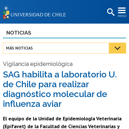
EXTENSIÓN
MENÚ
BIBLIOTECAS
LA UNIVERSIDAD
NOTICIAS
Postulantes
MÁS NOTICIAS
Estudiantes
Vigilancia epidemiológica
Académicas/os
SAG habilita a laboratorio U.
Funcionarias/os
de Chile para realizar
Egresadas/os
diagnóstico molecular de
influenza aviar
El equipo de la Unidad de Epidemiología Veterinaria
(Epifavet) de la Facultad de Ciencias Veterinarias y