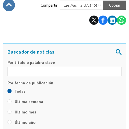
Compartir:
Copiar
https://uchile.cl/u240244
Subir
Por título o palabra clave
Todas
Última semana
Último mes
Último año