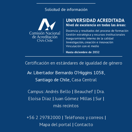
Editar Portafolio Académico
Solicitud de información
Evaluación docente
Calificación académica
Postulación al AUCAI
Funcionarias/os
Cursos internos de capacitación
Bienestar del personal
Certificación en estándares de igualdad de género
Portal de movilidad interna
Certificado de renta
Av. Libertador Bernardo O'Higgins 1058,
Santiago de Chile,
Casa Central
Certificado de renta honorarios
Gestión de correo uchile
Campus
:
Andrés Bello
|
Beauchef
|
Dra.
Editar páginas blancas
Eloísa Díaz
|
Juan Gómez Millas
|
Sur
|
más recintos
Extranjeras/os
Revalidación y reconocimiento de títulos
+56 2 29782000
|
Teléfonos y correos
|
Mapa del portal
|
Contacto
Postulación al Programa de Movilidad Estudiantil