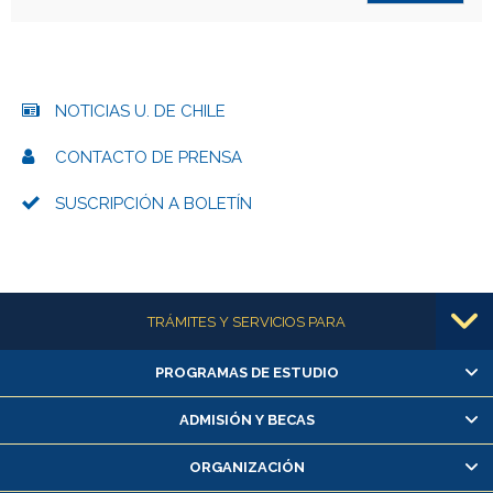
NOTICIAS U. DE CHILE
CONTACTO DE PRENSA
SUSCRIPCIÓN A BOLETÍN
Más información
TRÁMITES Y SERVICIOS PARA
PROGRAMAS DE ESTUDIO
Alumnas/os y exalumnas/os
Matrícula en línea
ADMISIÓN Y BECAS
Inscripción y cambio de asignaturas
ORGANIZACIÓN
Consulta y certificado de notas