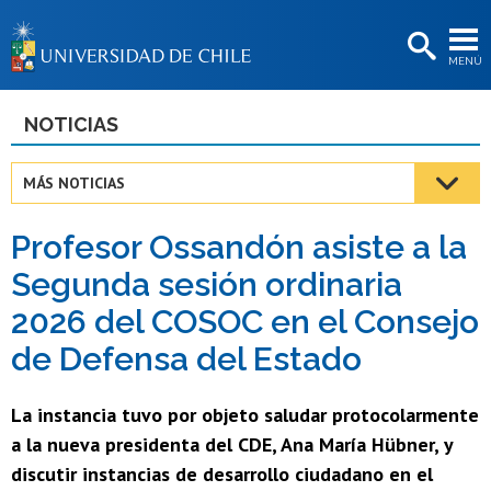
EXTENSIÓN
MENÚ
BIBLIOTECAS
LA UNIVERSIDAD
NOTICIAS
Postulantes
MÁS NOTICIAS
Estudiantes
Profesor Ossandón asiste a la
Académicas/os
Segunda sesión ordinaria
Funcionarias/os
2026 del COSOC en el Consejo
Egresadas/os
de Defensa del Estado
La instancia tuvo por objeto saludar protocolarmente
a la nueva presidenta del CDE, Ana María Hübner, y
discutir instancias de desarrollo ciudadano en el