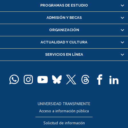
PROGRAMAS DE ESTUDIO
Alumnas/os y exalumnas/os
Matrícula en línea
ADMISIÓN Y BECAS
Inscripción y cambio de asignaturas
ORGANIZACIÓN
Consulta y certificado de notas
Certificado de alumno regular
ACTUALIDAD Y CULTURA
Servicio médico y dental
SERVICIOS EN LÍNEA
Pago de arancel y crédito alumnos
Pago de arancel y crédito exalumnos
Certificado de títulos y grados
Docentes
Postulación a concursos internos de investigación
Consulta a bases de datos
UNIVERSIDAD TRANSPARENTE
Perfeccionamiento
Acceso a información pública
Editar Portafolio Académico
Solicitud de información
Evaluación docente