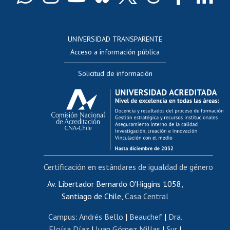
Docentes
Postulación a concursos internos de investigación
Consulta a bases de datos
UNIVERSIDAD TRANSPARENTE
Perfeccionamiento
Acceso a información pública
Editar Portafolio Académico
Solicitud de información
Evaluación docente
Calificación académica
Postulación al AUCAI
Funcionarias/os
Cursos internos de capacitación
Bienestar del personal
Certificación en estándares de igualdad de género
Portal de movilidad interna
Certificado de renta
Av. Libertador Bernardo O'Higgins 1058,
Santiago de Chile,
Casa Central
Certificado de renta honorarios
Gestión de correo uchile
Campus
:
Andrés Bello
|
Beauchef
|
Dra.
Editar páginas blancas
Eloísa Díaz
|
Juan Gómez Millas
|
Sur
|