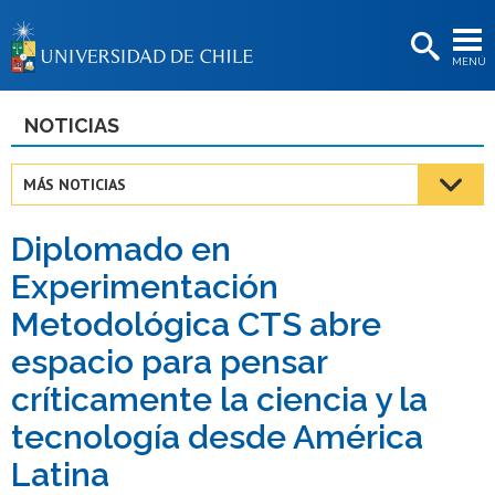
EXTENSIÓN
MENÚ
BIBLIOTECAS
LA UNIVERSIDAD
NOTICIAS
Postulantes
MÁS NOTICIAS
Estudiantes
Diplomado en
Académicas/os
Experimentación
Funcionarias/os
Metodológica CTS abre
Egresadas/os
espacio para pensar
críticamente la ciencia y la
tecnología desde América
Latina