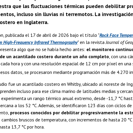
estra que las fluctuaciones térmicas pueden debilitar p
entos, incluso sin lluvias ni terremotos. La investigac
ostero en Inglaterra.
n, publicada el 17 de abril de 2026 bajo el título "
Rock Face Tempera
m High-Frequency Infrared Thermography
" en la revista
Journal of Geo
 presenta algo que no se había hecho antes:
el monitoreo continu
s de un acantilado costero durante un año completo
, con una cá
cada hora y con una resolución espacial de 12 cm por píxel en una 
n esos datos, se procesaron mediante programación más de 4.270 i
tudio fue un acantilado costero en Whitby, ubicado al noreste de Ingla
prenden incluso para ese clima marino de latitudes medias y cercan
a experimenta un rango térmico anual extremo, desde -11,7 °C hasta 
cercana a los 52 °C. Además, se identificaron 123 días con ciclos d
ento,
procesos conocidos por debilitar progresivamente la estr
 cambios bruscos de temperatura, con incrementos de hasta 20 °C 
asta 13,7 °C por hora.