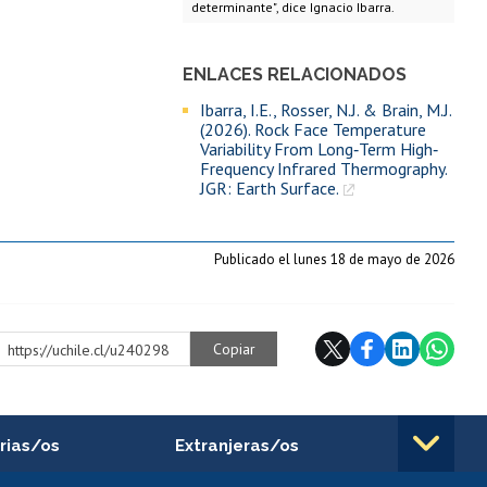
determinante", dice Ignacio Ibarra.
ENLACES RELACIONADOS
Ibarra, I.E., Rosser, N.J. & Brain, M.J.
(2026). Rock Face Temperature
Variability From Long‐Term High‐
Frequency Infrared Thermography.
JGR: Earth Surface.
Publicado el lunes 18 de mayo de 2026
Copiar
https://uchile.cl/u240298
rias/os
Extranjeras/os