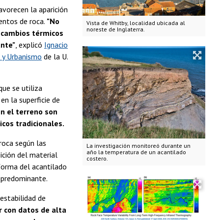
avorecen la aparición
ientos de roca.
"No
Vista de Whitby, localidad ubicada al
noreste de Inglaterra.
 cambios térmicos
ante"
, explicó
Ignacio
a y Urbanismo
de la U.
ue se utiliza
n la superficie de
n el terreno son
cos tradicionales.
roca según las
La investigación monitoreó durante un
año la temperatura de un acantilado
ición del material
costero.
 forma del acantilado
l predominante.
estabilidad de
r con datos de alta