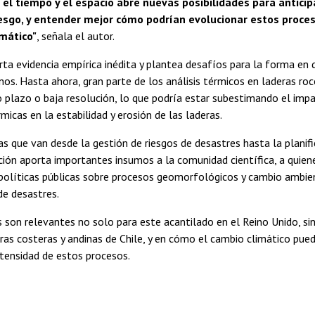
 el tiempo y el espacio abre nuevas posibilidades para antici
esgo, y entender mejor cómo podrían evolucionar estos proce
mático"
, señala el autor.
rta evidencia empírica inédita y plantea desafíos para la forma en 
s. Hasta ahora, gran parte de los análisis térmicos en laderas ro
 plazo o baja resolución, lo que podría estar subestimando el impa
micas en la estabilidad y erosión de las laderas.
as que van desde la gestión de riesgos de desastres hasta la planific
ción aporta importantes insumos a la comunidad científica, a quie
 políticas públicas sobre procesos geomorfológicos y cambio ambien
de desastres.
 son relevantes no solo para este acantilado en el Reino Unido, si
ras costeras y andinas de Chile, y en cómo el cambio climático pued
ntensidad de estos procesos.