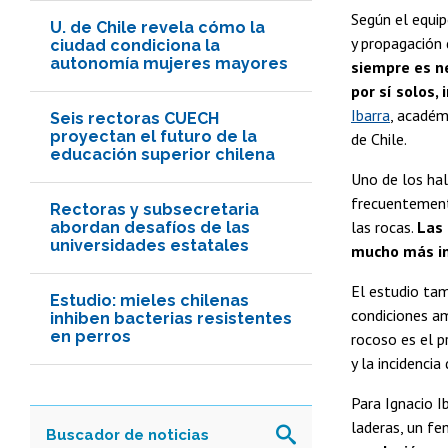
Según el equip
U. de Chile revela cómo la
y propagación 
ciudad condiciona la
autonomía mujeres mayores
siempre es n
por sí solos,
Ibarra
, académ
Seis rectoras CUECH
proyectan el futuro de la
de Chile.
educación superior chilena
Uno de los hal
frecuentemente
Rectoras y subsecretaria
las rocas.
Las 
abordan desafíos de las
universidades estatales
mucho más int
El estudio tam
Estudio: mieles chilenas
condiciones am
inhiben bacterias resistentes
en perros
rocoso es el p
y la incidenci
Para Ignacio I
laderas, un f