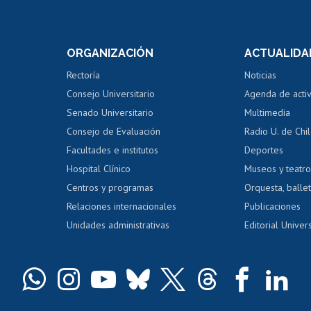
Postulación a concursos
Cursos inte
internos de investigación
capacitació
e asignaturas
Consulta a bases de datos
Bienestar d
 de notas
ORGANIZACIÓN
ACTUALIDA
Perfeccionamiento
Portal de m
 regular
Editar Portafolio Académico
Certificado
Rectoría
Noticias
tal
Evaluación docente
Certificado
Consejo Universitario
Agenda de acti
dito alumnos
honorarios
Calificación académica
Senado Universitario
Multimedia
dito exalumnos
Gestión de 
Consejo de Evaluación
Radio U. de Chi
Postulación al AUCAI
y grados
Editar pági
Facultades e institutos
Deportes
Hospital Clínico
Museos y teatr
da tecnológica
Tarjeta TUI
Wifi
Acoso laboral
s
Centros y programas
Orquesta, ballet
Relaciones internacionales
Publicaciones
Unidades administrativas
Editorial Univers