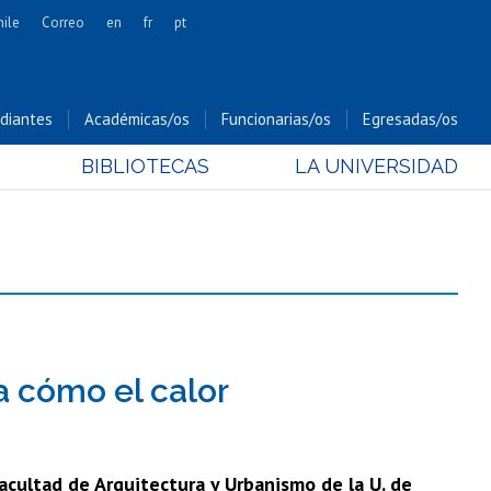
hile
Correo
en
fr
pt
Artes
Cs. Agronómicas
diantes
Académicas/os
Funcionarias/os
Egresadas/os
Cs. Forestales y Conservación
BIBLIOTECAS
LA UNIVERSIDAD
Cs. Sociales
Comunicación e Imagen
Economía y Negocios
Gobierno
Odontología
Estudios Internacionales
Bachillerato
a cómo el calor
Hospital Clínico
Facultad de Arquitectura y Urbanismo de la U. de