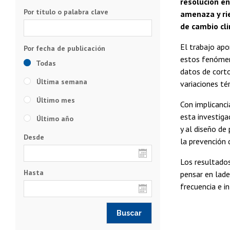
resolución en
Por título o palabra clave
amenaza y ri
de cambio cli
El trabajo apo
estos fenómeno
Todas
datos de corto
Última semana
variaciones tér
Último mes
Con implicanci
esta investiga
Último año
y al diseño de
Desde
la prevención 
Los resultados
Hasta
pensar en lade
frecuencia e i