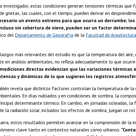
o investigador, estas condiciones generan tensiones térmicas que f
de grietas, las cuales, con el tiempo, pueden derivar en desprendim
ecesario un evento extremo para que ocurra un derrumbe; los
 incluso sin cobertura de nieve, pueden ser un factor determin
ico del
Departamento de Geografía
de la
Facultad de Arquitectur
lazgos más relevantes del estudio es que la temperatura del aire, q
 en análisis ambientales, no refleja adecuadamente lo que ocurre e
mediciones directas evidencian que las variaciones térmicas e
ensas y dinámicas de lo que sugieren los registros atmosféri
bién revela que distintos factores controlan la temperatura de la 
bientales. En días nublados y en condiciones de sombra, la compos
rincipal determinante térmico. En cambio, en jornadas soleadas, la
a de la radiación solar, incluidos los efectos de sombra, juegan un ro
barra, estos resultados permiten avanzar en la comprensión de la in
enómeno clave tanto en contextos naturales como urbanos.
"Conta