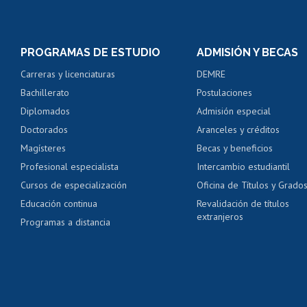
Matrícula en línea
Inscripción y cambio d
Consulta y certificado
PROGRAMAS DE ESTUDIO
ADMISIÓN Y BECAS
Certificado de alumno
Carreras y licenciaturas
DEMRE
Servicio médico y den
Bachillerato
Postulaciones
Pago de arancel y cré
Diplomados
Admisión especial
Pago de arancel y cré
Doctorados
Aranceles y créditos
Certificado de títulos 
Magísteres
Becas y beneficios
Profesional especialista
Intercambio estudiantil
Mi Uchile
Ayu
Cursos de especialización
Oficina de Títulos y Grado
Educación continua
Revalidación de títulos
extranjeros
Programas a distancia