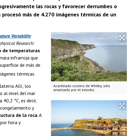
rogresivamente las rocas y favorecer derrumbes o
ión procesó más de 4.270 imágenes térmicas de un
ture Variability
physical Research:
o de temperaturas
mara infrarroja que
superficie de más de
mágenes térmicas.
terra. Allí, los
Acantilado costero de Whitby, sitio
analizado por el estudio.
o al nivel del mar
40,2 °C, es decir,
e congelamiento y
uctura de la roca
. A
por hora y