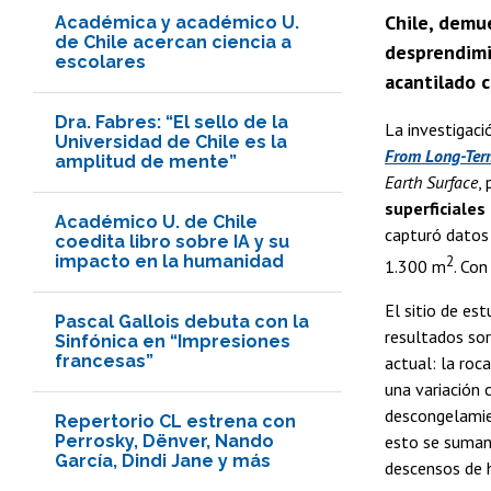
Chile, demu
Académica y académico U.
de Chile acercan ciencia a
desprendimi
escolares
acantilado c
Dra. Fabres: “El sello de la
La investigació
Universidad de Chile es la
From Long-Ter
amplitud de mente”
Earth Surface
,
superficiale
Académico U. de Chile
capturó datos 
coedita libro sobre IA y su
impacto en la humanidad
2
1.300 m
. Co
El sitio de es
Pascal Gallois debuta con la
resultados sor
Sinfónica en “Impresiones
francesas”
actual: la roc
una variación 
descongelami
Repertorio CL estrena con
Perrosky, Dënver, Nando
esto se suman
García, Dindi Jane y más
descensos de h