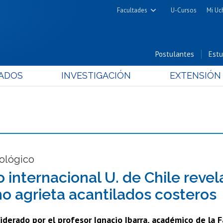
Facultades
U-Cursos
Mi Uc
Arquitectura y Urbanismo
Ciencias
Postulantes
Estu
Cs. Físicas y Matemáticas
ADOS
INVESTIGACIÓN
EXTENSIÓN
Cs. Químicas y Farmacéuticas
Cs. Veterinarias y Pecuarias
Derecho
Filosofía y Humanidades
Medicina
Estudios Avanzados en Educación
ológico
Nutrición y Tecnología de
o internacional U. de Chile revel
Alimentos
o agrieta acantilados costeros
iderado por el profesor Ignacio Ibarra, académico de la 