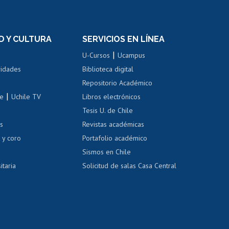
rnos de
Revalidación y reconocimiento
n
de títulos
el personal
Postulación al Programa de
Movilidad Estudiantil
D Y CULTURA
SERVICIOS EN LÍNEA
ovilidad interna
Inscripción de asignaturas
|
 de renta
U-Cursos
Ucampus
Cursos de español
 de renta
vidades
Biblioteca digital
Repositorio Académico
correo uchile
|
le
Uchile TV
Libros electrónicos
nas blancas
Tesis U. de Chile
os
Revistas académicas
, sexual y violencia
Denuncias administrativas
 y coro
Portafolio académico
Sismos en Chile
itaria
Solicitud de salas Casa Central