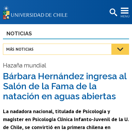
EXTENSIÓN
MENÚ
BIBLIOTECAS
LA UNIVERSIDAD
NOTICIAS
Postulantes
MÁS NOTICIAS
Estudiantes
Hazaña mundial
Académicas/os
Bárbara Hernández ingresa al
Funcionarias/os
Salón de la Fama de la
Egresadas/os
natación en aguas abiertas
La nadadora nacional, titulada de Psicología y
magíster en Psicología Clínica Infanto-Juvenil de la U.
de Chile, se convirtió en la primera chilena en