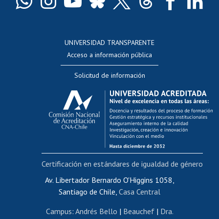
Docentes
Postulación a concursos internos de investigación
Consulta a bases de datos
UNIVERSIDAD TRANSPARENTE
Perfeccionamiento
Acceso a información pública
Editar Portafolio Académico
Solicitud de información
Evaluación docente
Calificación académica
Postulación al AUCAI
Funcionarias/os
Cursos internos de capacitación
Bienestar del personal
Certificación en estándares de igualdad de género
Portal de movilidad interna
Certificado de renta
Av. Libertador Bernardo O'Higgins 1058,
Santiago de Chile,
Casa Central
Certificado de renta honorarios
Gestión de correo uchile
Campus
:
Andrés Bello
|
Beauchef
|
Dra.
Editar páginas blancas