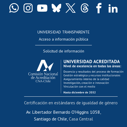
Docentes
Postulación a concursos internos de investigación
Consulta a bases de datos
UNIVERSIDAD TRANSPARENTE
Perfeccionamiento
Acceso a información pública
Editar Portafolio Académico
Solicitud de información
Evaluación docente
Calificación académica
Postulación al AUCAI
Funcionarias/os
Cursos internos de capacitación
Bienestar del personal
Certificación en estándares de igualdad de género
Portal de movilidad interna
Certificado de renta
Av. Libertador Bernardo O'Higgins 1058,
Santiago de Chile,
Casa Central
Certificado de renta honorarios
Gestión de correo uchile