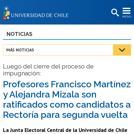
EXTENSIÓN
MENÚ
BIBLIOTECAS
LA UNIVERSIDAD
NOTICIAS
Postulantes
MÁS NOTICIAS
Estudiantes
Luego del cierre del proceso de
Académicas/os
impugnación:
Funcionarias/os
Profesores Francisco Martínez
y Alejandra Mizala son
Egresadas/os
ratificados como candidatos a
Rectoría para segunda vuelta
La Junta Electoral Central de la Universidad de Chile