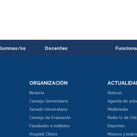
alumnas/os
Docentes
Funciona
Postulación a concursos
Cursos inte
internos de investigación
capacitació
e asignaturas
Consulta a bases de datos
Bienestar d
 de notas
ORGANIZACIÓN
ACTUALIDA
Perfeccionamiento
Portal de m
 regular
Editar Portafolio Académico
Certificado
Rectoría
Noticias
tal
Evaluación docente
Certificado
Consejo Universitario
Agenda de acti
dito alumnos
honorarios
Calificación académica
Senado Universitario
Multimedia
dito exalumnos
Gestión de 
Consejo de Evaluación
Radio U. de Chi
Postulación al AUCAI
y grados
Editar pági
Facultades e institutos
Deportes
Hospital Clínico
Museos y teatr