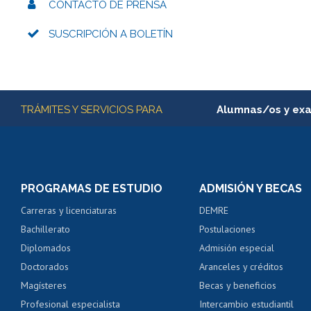
CONTACTO DE PRENSA
SUSCRIPCIÓN A BOLETÍN
Más información
TRÁMITES Y SERVICIOS PARA
Alumnas/os y ex
Matrícula en línea
Inscripción y cambio d
Consulta y certificado
PROGRAMAS DE ESTUDIO
ADMISIÓN Y BECAS
Certificado de alumno
Carreras y licenciaturas
DEMRE
Servicio médico y den
Bachillerato
Postulaciones
Pago de arancel y cré
Diplomados
Admisión especial
Pago de arancel y cré
Doctorados
Aranceles y créditos
Certificado de títulos 
Magísteres
Becas y beneficios
Profesional especialista
Intercambio estudiantil