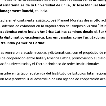
nternacionales de la Universidad de Chile, Dr. José Manuel Mor
 Management Ranchi,
en India.
adía en el continente asiático, José Manuel Morales desarrolló ac
n, además de colaborar en la organización del simposio virtual
“Rei
cadémica entre India y América Latina: caminos desde el Sur 
a diplomático-académica: Las embajadas como facilitadoras 
re India y América Latina”.
vas reunieron a académicos/as y diplomáticos, con el propósito de r
de cooperación entre India y América Latina, promoviendo el diálog
ación universitaria y el fortalecimiento de redes institucionales.
 inscribe en la labor sostenida del Instituto de Estudios Internacion
on Asia y contribuir al desarrollo de una agenda de cooperación acad