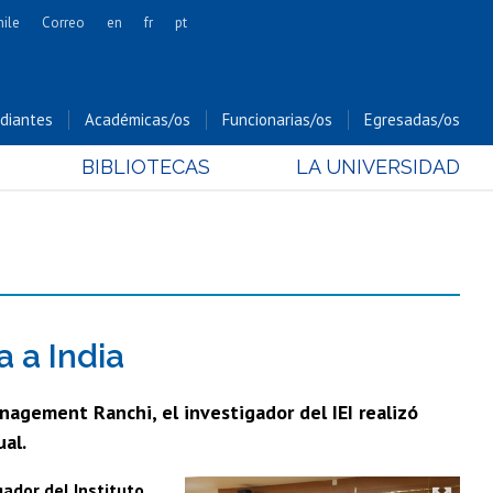
hile
Correo
en
fr
pt
Artes
Cs. Agronómicas
diantes
Académicas/os
Funcionarias/os
Egresadas/os
Cs. Forestales y Conservación
BIBLIOTECAS
LA UNIVERSIDAD
Cs. Sociales
Comunicación e Imagen
Economía y Negocios
Gobierno
Odontología
Estudios Internacionales
a a India
Bachillerato
agement Ranchi, el investigador del IEI realizó
Hospital Clínico
ual.
gador del Instituto