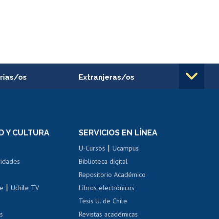
rias/os
Extranjeras/os
rnos de
Revalidación y reconocimiento
n
de títulos
el personal
Postulación al Programa de
Movilidad Estudiantil
D Y CULTURA
SERVICIOS EN LÍNEA
ovilidad interna
Inscripción de asignaturas
|
 de renta
U-Cursos
Ucampus
Cursos de español
 de renta
vidades
Biblioteca digital
Repositorio Académico
correo uchile
|
le
Uchile TV
Libros electrónicos
nas blancas
Tesis U. de Chile
os
Revistas académicas