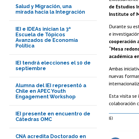
Salud y Migración, una
de Estudios I
mirada hacia la Integración
Institute of
Durante su est
IEI e IDEAs inician la 3ª
e investigació
Escuela de Tópicos
Avanzados de Economía
cooperación a
Política
“Mesa redond
académica ent
IEI tendrá elecciones el 10 de
septiembre
Ambas iniciati
nuevas formas 
internacionaliz
Alumna del IEI representó a
Chile en APEC Youth
Esta visita se
Engagement Workshop
colaboración c
IEI presente en encuentro de
IEI
Cátedras OMC
CNA acredita Doctorado en