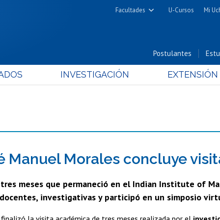
Facultades
U-Cursos
Mi Uc
Arquitectura y Urbanismo
Ciencias
Postulantes
Estu
Cs. Físicas y Matemáticas
ADOS
INVESTIGACIÓN
EXTENSIÓN
Cs. Químicas y Farmacéuticas
Cs. Veterinarias y Pecuarias
Derecho
Filosofía y Humanidades
Medicina
Estudios Avanzados en Educación
sé Manuel Morales concluye visit
Nutrición y Tecnología de
 tres meses que permaneció en el Indian Institute of Man
Alimentos
docentes, investigativas y participó en un simposio virt
inalizó la visita académica de tres meses realizada por el
investi